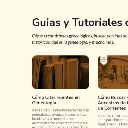
Guias y Tutoriales
Cómo crear árboles genealógicos, buscar partidas de
históricos, qué es la genealogía, y mucho más.
Cómo Citar Fuentes en
Cómo Buscar P
Genealogía
Ancestros de l
de Corrientes
A medida que nuestra investigación
genealógica avanza, documentos,
Entre los recursos 
fuentes, fotos necesitan ser
línea para buscar p
administrados correctamente para
familiares que hay
no confundir futuros hallazgos. Una