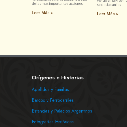
vivido en la Provin
de las más importantes acciones
se destacan los
Leer Más »
Leer Más »
Orígenes e Historias
Apellidos y Familias
Barcos y Ferrocarriles
Estancias y Palacios Argentinos
Fotografías Históricas