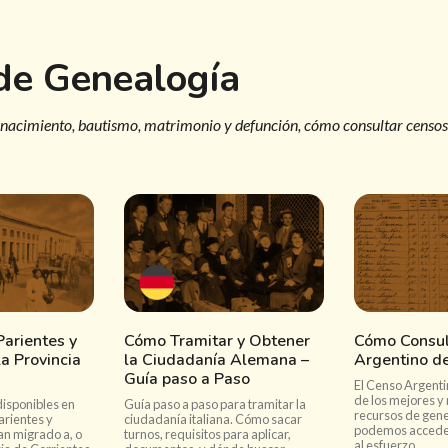
 de Genealogía
 nacimiento, bautismo, matrimonio y defunción, cómo consultar censos
arientes y
Cómo Tramitar y Obtener
Cómo Consul
a Provincia
la Ciudadanía Alemana –
Argentino d
Guía paso a Paso
El Censo Argenti
de los mejores y
disponibles en
Guía paso a paso para tramitar la
recursos de gene
arientes y
ciudadanía italiana. Cómo sacar
podemos acceder 
an migrado a, o
turnos, requisitos para aplicar,
al esfuerzo