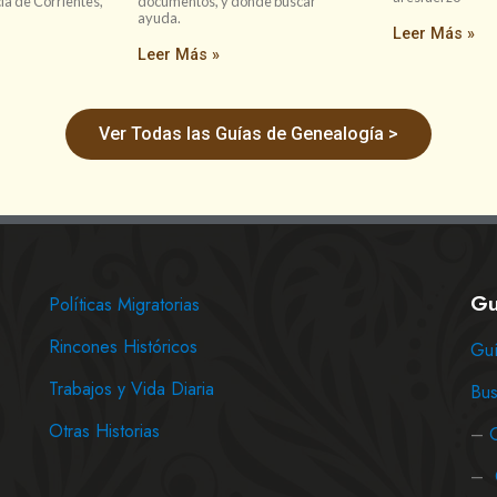
cia de Corrientes,
documentos, y dónde buscar
ayuda.
Leer Más »
Leer Más »
Ver Todas las Guías de Genealogía >
Gu
Políticas Migratorias
Rincones Históricos
Guí
Trabajos y Vida Diaria
Bus
Otras Historias
–
–