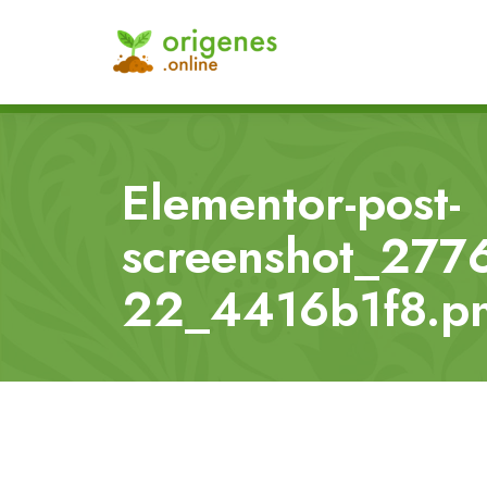
Elementor-post-
screenshot_277
22_4416b1f8.p