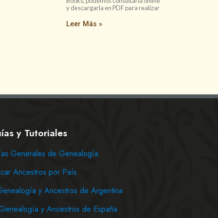
Books, podemos consultarla online
y descargarla en PDF para realizar
Leer Más »
ías y Tutoriales
as Generales de Genealogía
car Ancestros por País
Genealogía y Ancestros de Argentina
Genealogía y Ancestros de España