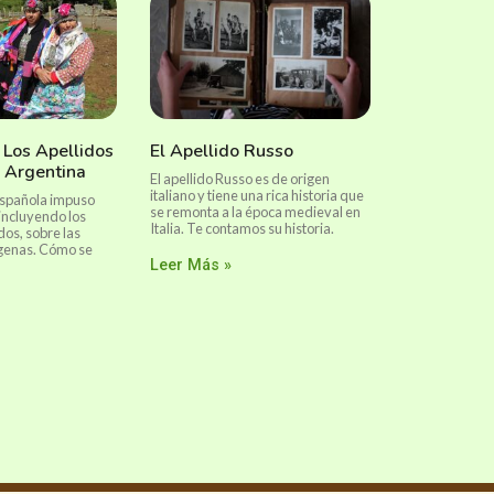
 Los Apellidos
El Apellido Russo
 Argentina
El apellido Russo es de origen
italiano y tiene una rica historia que
española impuso
se remonta a la época medieval en
incluyendo los
Italia. Te contamos su historia.
dos, sobre las
ígenas. Cómo se
Leer Más »