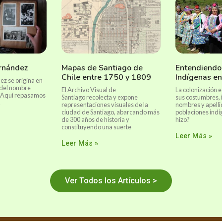
ernández
Mapas de Santiago de
Entendiendo
Chile entre 1750 y 1809
Indígenas en
ez se origina en
 del nombre
El Archivo Visual de
La colonización 
. Aquí repasamos
Santiago recolecta y expone
sus costumbres, 
.
representaciones visuales de la
nombres y apelli
ciudad de Santiago, abarcando más
poblaciones ind
de 300 años de historia y
hizo?
constituyendo una suerte
Leer Más »
Leer Más »
Ver Todos los Artículos >