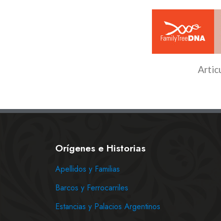
Artic
Orígenes e Historias
Apellidos y Familias
Barcos y Ferrocarriles
Estancias y Palacios Argentinos