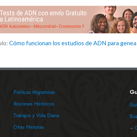
ulo:
Cómo funcionan los estudios de ADN para genea
Gu
Políticas Migratorias
Rincones Históricos
Guí
Trabajos y Vida Diaria
Bus
Otras Historias
–