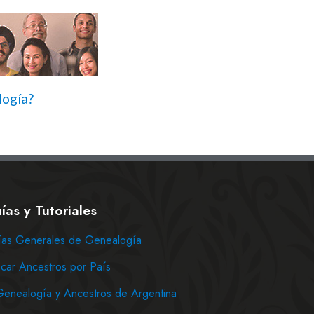
logía?
ías y Tutoriales
as Generales de Genealogía
car Ancestros por País
Genealogía y Ancestros de Argentina