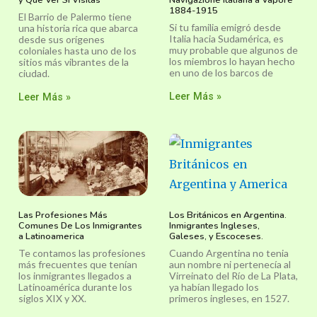
y Qué Ver Si Visitas
Navigazione Italiana a Vapore
1884-1915
El Barrio de Palermo tiene
Si tu familia emigró desde
una historia rica que abarca
Italia hacia Sudamérica, es
desde sus orígenes
muy probable que algunos de
coloniales hasta uno de los
los miembros lo hayan hecho
sitios más vibrantes de la
en uno de los barcos de
ciudad.
Leer Más »
Leer Más »
Las Profesiones Más
Los Británicos en Argentina.
Comunes De Los Inmigrantes
Inmigrantes Ingleses,
a Latinoamerica
Galeses, y Escoceses.
Te contamos las profesiones
Cuando Argentina no tenia
más frecuentes que tenían
aun nombre ni pertenecía al
los inmigrantes llegados a
Virreinato del Río de La Plata,
Latinoamérica durante los
ya habían llegado los
siglos XIX y XX.
primeros ingleses, en 1527.