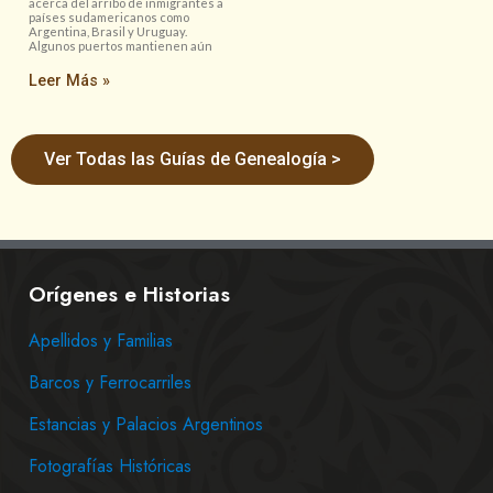
acerca del arribo de inmigrantes a
países sudamericanos como
Argentina, Brasil y Uruguay.
Algunos puertos mantienen aún
Leer Más »
Ver Todas las Guías de Genealogía >
Orígenes e Historias
Apellidos y Familias
Barcos y Ferrocarriles
Estancias y Palacios Argentinos
Fotografías Históricas