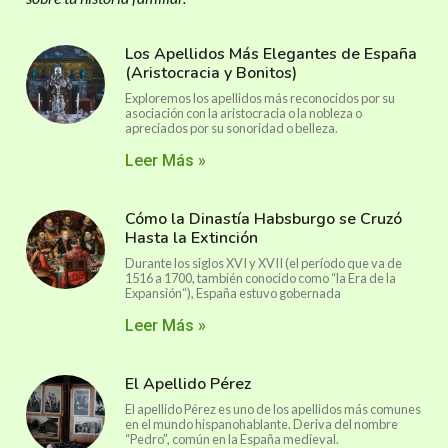
Los Apellidos Más Elegantes de España
(Aristocracia y Bonitos)
Exploremos los apellidos más reconocidos por su
asociación con la aristocracia o la nobleza o
apreciados por su sonoridad o belleza.
Leer Más »
Cómo la Dinastía Habsburgo se Cruzó
Hasta la Extinción
Durante los siglos XVI y XVII (el período que va de
1516 a 1700, también conocido como “la Era de la
Expansión“), España estuvo gobernada
Leer Más »
El Apellido Pérez
El apellido Pérez es uno de los apellidos más comunes
en el mundo hispanohablante. Deriva del nombre
“Pedro”, común en la España medieval.