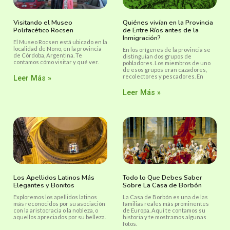
Visitando el Museo
Quiénes vivían en la Provincia
Polifacético Rocsen
de Entre Ríos antes de la
Inmigración?
El Museo Rocsen está ubicado en la
localidad de Nono, en la provincia
En los orígenes de la provincia se
de Córdoba, Argentina. Te
distinguían dos grupos de
contamos cómo visitar y qué ver.
pobladores. Los miembros de uno
de esos grupos eran cazadores,
recolectores y pescadores. En
Leer Más »
Leer Más »
Los Apellidos Latinos Más
Todo lo Que Debes Saber
Elegantes y Bonitos
Sobre La Casa de Borbón
Exploremos los apellidos latinos
La Casa de Borbón es una de las
más reconocidos por su asociación
familias reales más prominentes
con la aristocracia o la nobleza, o
de Europa. Aquí te contamos su
aquellos apreciados por su belleza.
historia y te mostramos algunas
fotos.