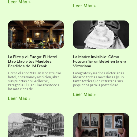
Leer Más »
Leer Más »
La Elite y el Fuego: El Hotel
La Madre Invisible: Cómo
Llao Llao y los Muebles
Fotografiar un Bebé en la era
Perdidos de JM Frank
Victoriana
Corre el año 1938. Un monstruoso
Fotógrafos y madres Victorianas
hotel, en tamaño y ambición, abre
idearon formas novedosas (y un
sus puertas en Bariloche,
tanto tétricas) de retratar a sus
Patagonia. El Llao-Llao abastece a
pequeños para la posteridad.
los más ricos de
Leer Más »
Leer Más »