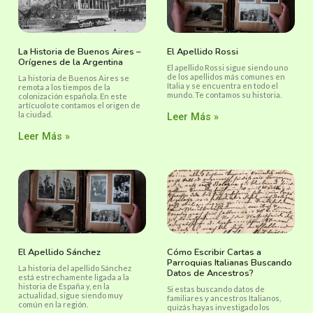
La Historia de Buenos Aires –
El Apellido Rossi
Orígenes de la Argentina
El apellido Rossi sigue siendo uno
de los apellidos más comunes en
La historia de Buenos Aires se
Italia y se encuentra en todo el
remota a los tiempos de la
mundo. Te contamos su historia.
colonización española. En este
artícuolo te contamos el origen de
la ciudad.
Leer Más »
Leer Más »
El Apellido Sánchez
Cómo Escribir Cartas a
Parroquias Italianas Buscando
La historia del apellido Sánchez
Datos de Ancestros?
está estrechamente ligada a la
historia de España y, en la
Si estas buscando datos de
actualidad, sigue siendo muy
familiares y ancestros Italianos,
común en la región.
quizás hayas investigado los