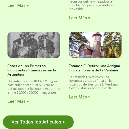
recursos online y llegado a la
Leer Más »
conclusión que el siguiente e
inevitable
Leer Más »
Fotos de los Primeros
Estancia El Retiro: Una Antigua
Inmigrantes Irlandeses en la
Finca en Sierra de la Ventana
Argentina
La Estancia El Retiro es una
hermosa y antigua finca en la
Durante los años 1830 a 1930 (y en
localidad de Sierra de la Ventana.
particular entre 1850 y 1970) se
Cómo vistarla y por qué verla.
estima que arribaron a la Argentina
entre 10.000 y 30.000 inmigrantes
Leer Más »
Leer Más »
Ver Todos los Artículos >