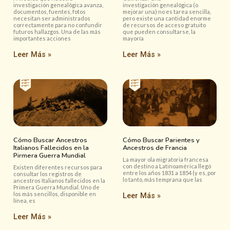
investigación genealógica avanza,
investigación genealógica (o
documentos, fuentes, fotos
mejorar una) no es tarea sencilla,
necesitan ser administrados
pero existe una cantidad enorme
correctamente para no confundir
de recursos de acceso gratuito
futuros hallazgos. Una de las más
que pueden consultarse, la
importantes acciones
mayoría
Leer Más »
Leer Más »
Cómo Buscar Ancestros
Cómo Buscar Parientes y
Italianos Fallecidos en la
Ancestros de Francia
Pirmera Guerra Mundial
La mayor ola migratoria francesa
con destino a Latinoamérica llegó
Existen diferentes recursos para
entre los años 1831 a 1854 (y es, por
consultar los registros de
lo tanto, más temprana que las
ancestros Italianos fallecidos en la
Primera Guerra Mundial. Uno de
los más sencillos, disponible en
Leer Más »
línea, es
Leer Más »