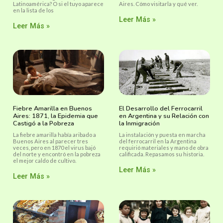
Latinoamérica? O si el tuyo aparece
Aires. Cómo visitarla y qué ver.
en la lista de los
Leer Más »
Leer Más »
Fiebre Amarilla en Buenos
El Desarrollo del Ferrocarril
Aires: 1871, la Epidemia que
en Argentina y su Relación con
Castigó a la Pobreza
la Inmigración
La fiebre amarilla había aribado a
La instalación y puesta en marcha
Buenos Aires al parecer tres
del ferrocarril en la Argentina
veces, pero en 1870 el virus bajó
requirió materiales y mano de obra
del norte y encontró en la pobreza
calificada. Repasamos su historia.
el mejor caldo de cultivo.
Leer Más »
Leer Más »