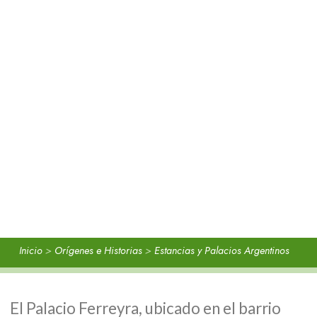
Inicio
>
Orígenes e Historias
>
Estancias y Palacios Argentinos
El Palacio Ferreyra, ubicado en el barrio