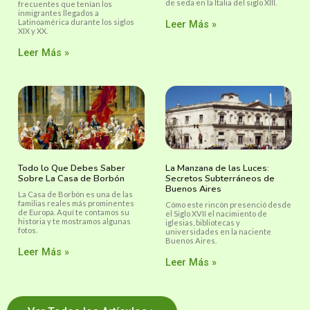
de seda en la Italia del siglo XIII.
frecuentes que tenían los
inmigrantes llegados a
Latinoamérica durante los siglos
Leer Más »
XIX y XX.
Leer Más »
Todo lo Que Debes Saber
La Manzana de las Luces:
Sobre La Casa de Borbón
Secretos Subterráneos de
Buenos Aires
La Casa de Borbón es una de las
familias reales más prominentes
Cómo este rincón presenció desde
de Europa. Aquí te contamos su
el Siglo XVII el nacimiento de
historia y te mostramos algunas
iglesias, bibliotecas y
fotos.
universidades en la naciente
Buenos Aires.
Leer Más »
Leer Más »