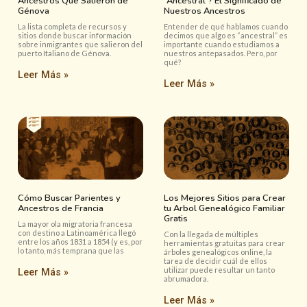
Ancestros Que Salieron de
“Ancestral”? El Significado de
Génova
Nuestros Ancestros
La lista completa de recursos y
Entender de qué hablamos cuando
sitios donde buscar información
decimos que algo es “ancestral” es
sobre inmigrantes que salieron del
importante cuando estudiamos a
puerto Italiano de Génova.
nuestros antepasados. Pero, por
qué?
Leer Más »
Leer Más »
Cómo Buscar Parientes y
Los Mejores Sitios para Crear
Ancestros de Francia
tu Arbol Genealógico Familiar
Gratis
La mayor ola migratoria francesa
con destino a Latinoamérica llegó
Con la llegada de múltiples
entre los años 1831 a 1854 (y es, por
herramientas gratuitas para crear
lo tanto, más temprana que las
árboles genealógicos online, la
tarea de decidir cuál de ellos
utilizar puede resultar un tanto
Leer Más »
abrumadora.
Leer Más »