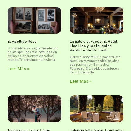
El Apellido Rossi
La Elite y el Fuego: El Hotel
Llao Llao y los Muebles
El apellido Rossi sigue siendo uno
Perdidos de JM Frank
de los apellidos más comunes en
Italia y se encuentra en todo el
Corre el año 1938. Un monstruoso
mundo. Te contamos su historia.
hotel, en tamaño y ambición, abre
sus puertas en Bariloche,
Leer Más »
Patagonia. El Llao-Llao abastece a
los más ricos de
Leer Más »
Tango en el Exilio: Cómo
Estancia Villa María: Comfort y