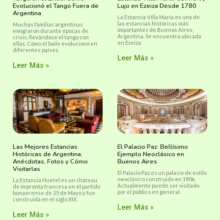
Evolucionó el Tango Fuera de
Lujo en Ezeiza Desde 1780
Argentina
La Estancia Villa María es una de
las estancias históricas más
Muchas familias argentinas
importantes de Buenos Aires,
emigraron durante épocas de
Argentina. Se encuentra ubicada
crisis, llevándose el tango con
en Ezeiza.
ellas. Cómo el baile evolucionó en
diferentes países.
Leer Más »
Leer Más »
Las Mejores Estancias
El Palacio Paz: Bellísimo
Históricas de Argentina:
Ejemplo Neoclásico en
Anécdotas, Fotos y Cómo
Buenos Aires
Visitarlas
El Palacio Paz es un palacio de estilo
neoclásico construido en 1906.
La Estancia Huetel es un chateau
Actualmente puede ser visitado
de impronta francesa en el partido
por el público en general.
bonaerense de 25 de Mayo y fue
construida en el siglo XIX.
Leer Más »
Leer Más »