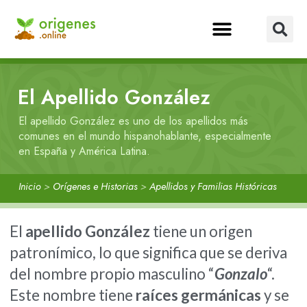
El Apellido González
El apellido González es uno de los apellidos más
comunes en el mundo hispanohablante, especialmente
en España y América Latina.
Inicio
>
Orígenes e Historias
>
Apellidos y Familias Históricas
El
apellido González
tiene un origen
patronímico, lo que significa que se deriva
del nombre propio masculino “
Gonzalo
“.
Este nombre tiene
raíces germánicas
y se