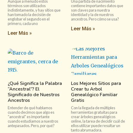
Aunque a menudo estos
Una partida de nacimiento
términos son utilizados
contiene importantes datos que
indistintamente, y hay sitios que
son claves para nuestra
han tomado la decisión de
identidad y la de nuestros
englobar el segundo en el
ancestros. Pero cómo se usa?
primero, cada uno
Leer Más »
Leer Más »
¿Qué Significa la Palabra
Los Mejores Sitios para
“Ancestral”? El
Crear tu Arbol
Significado de Nuestros
Genealógico Familiar
Ancestros
Gratis
Entender de qué hablamos
Con la llegada de múltiples
cuando decimos que algo es
herramientas gratuitas para
“ancestral” es importante
crear árboles genealógicos
cuando estudiamos a nuestros
online, la tarea de decidir cuál de
antepasados. Pero, por qué?
ellos utilizar puede resultar un
tanto abrumadora.