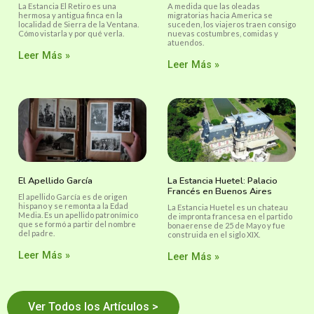
La Estancia El Retiro es una
A medida que las oleadas
hermosa y antigua finca en la
migratorias hacia America se
localidad de Sierra de la Ventana.
suceden, los viajeros traen consigo
Cómo vistarla y por qué verla.
nuevas costumbres, comidas y
atuendos.
Leer Más »
Leer Más »
El Apellido García
La Estancia Huetel: Palacio
Francés en Buenos Aires
El apellido García es de origen
hispano y se remonta a la Edad
La Estancia Huetel es un chateau
Media. Es un apellido patronímico
de impronta francesa en el partido
que se formó a partir del nombre
bonaerense de 25 de Mayo y fue
del padre.
construida en el siglo XIX.
Leer Más »
Leer Más »
Ver Todos los Artículos >