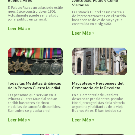
Buenos Aires
Anécdotas, Fotos y Cómo
Visitarlas
El Palacio Paz es un palacio de estilo
neoclásico construido en 1906.
La Estancia Huetel es un chateau
Actualmente puede ser visitado
de impronta francesa en el partido
por el público en general.
bonaerense de 25 de Mayo y fue
construida en el siglo XIX.
Leer Más »
Leer Más »
Todas las Medallas Británicas
Mausoleos y Personajes del
de la Primera Guerra Mundial
Cementerio de la Recoleta
Las personas que servían en la
En el Cementerio de Recoleta
Primera Guerra Mundial podían
descansan presidentes, premios
recibir hasta tres de cinco
Nóbel, protagonistas de la historia
medallas de campaña disponibles.
argentina y habitantes de la vieja
Su nombre se grababa en el
Buenos Aires. El barrio debe su
Leer Más »
Leer Más »