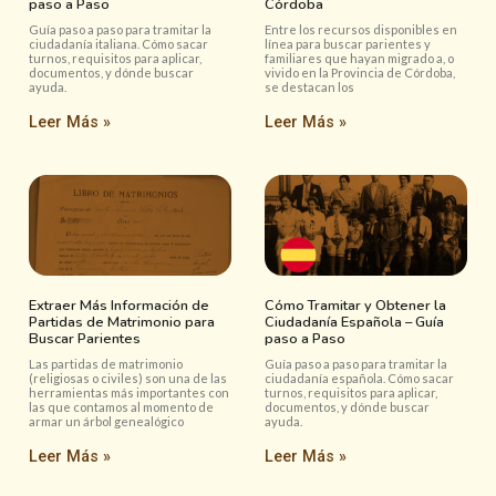
paso a Paso
Córdoba
Guía paso a paso para tramitar la
Entre los recursos disponibles en
ciudadanía italiana. Cómo sacar
línea para buscar parientes y
turnos, requisitos para aplicar,
familiares que hayan migrado a, o
documentos, y dónde buscar
vivido en la Provincia de Córdoba,
ayuda.
se destacan los
Leer Más »
Leer Más »
Extraer Más Información de
Cómo Tramitar y Obtener la
Partidas de Matrimonio para
Ciudadanía Española – Guía
Buscar Parientes
paso a Paso
Las partidas de matrimonio
Guía paso a paso para tramitar la
(religiosas o civiles) son una de las
ciudadanía española. Cómo sacar
herramientas más importantes con
turnos, requisitos para aplicar,
las que contamos al momento de
documentos, y dónde buscar
armar un árbol genealógico
ayuda.
Leer Más »
Leer Más »