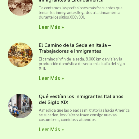
Te contamos las profesiones más frecuentes que
tenían los inmigrantes llegados a Latinoamérica
durante los siglos XIX y XX.
Leer Más »
El Camino de la Seda en Italia –
Trabajadores e Inmigrantes
El camino sin fin de la seda. 8.000 km de viaje y la
producción doméstica de seda en la Italia del siglo
XIII.
Leer Más »
Qué vestían los Inmigrantes Italianos
del Siglo XIX
A medida que las oleadas migratorias hacia America
se suceden, los viajeros traen consigo nuevas
costumbres, comidas y atuendos.
Leer Más »