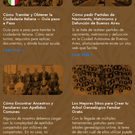
Cómo Tramitar y Obtener la
Cómo pedir Partidas de
Ciudadanía Italiana – Guía paso
Nacimiento, Matrimonio y
a Paso
Defunción de Buenos Aires
Guía paso a paso para tramitar la
Si se trata de rastrear partidas de
ciudadanía italiana. Cómo sacar
nacimiento, matrimonio y defunción
turnos, requisitos para aplicar,
en la Ciudad Autonoma de Buenos
documentos, y dónde buscar ayuda.
Aires, afortunadamente existe un sitio
web que facilita
Leer Más »
Leer Más »
Cómo Encontrar Ancestros y
Los Mejores Sitios para Crear tu
Familiares con Apellidos
Arbol Genealógico Familiar
Comunes
Gratis
Algunos de nosotros debemos cargar
Con la llegada de múltiples
con la complejidad de apellidos
herramientas gratuitas para crear
compartidos por millones de
árboles genealógicos online, la tarea
compatriotas. En mi caso, mi
de decidir cuál de ellos utilizar puede