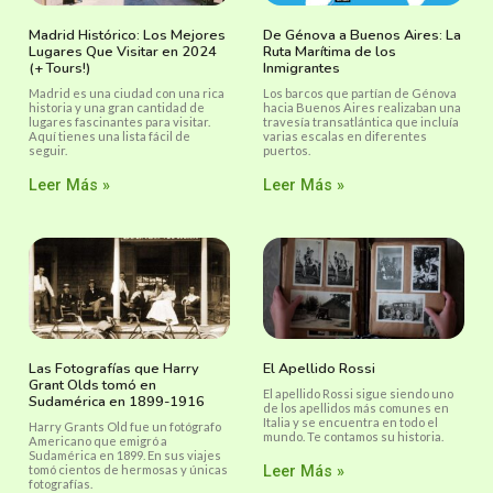
Madrid Histórico: Los Mejores
De Génova a Buenos Aires: La
Lugares Que Visitar en 2024
Ruta Marítima de los
(+ Tours!)
Inmigrantes
Madrid es una ciudad con una rica
Los barcos que partían de Génova
historia y una gran cantidad de
hacia Buenos Aires realizaban una
lugares fascinantes para visitar.
travesía transatlántica que incluía
Aquí tienes una lista fácil de
varias escalas en diferentes
seguir.
puertos.
Leer Más »
Leer Más »
Las Fotografías que Harry
El Apellido Rossi
Grant Olds tomó en
El apellido Rossi sigue siendo uno
Sudamérica en 1899-1916
de los apellidos más comunes en
Italia y se encuentra en todo el
Harry Grants Old fue un fotógrafo
mundo. Te contamos su historia.
Americano que emigró a
Sudamérica en 1899. En sus viajes
tomó cientos de hermosas y únicas
Leer Más »
fotografías.