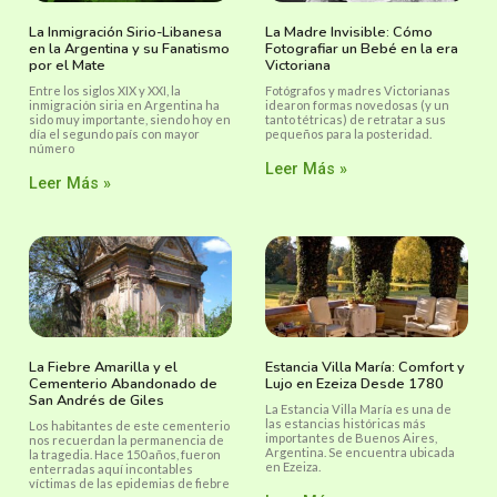
La Inmigración Sirio-Libanesa
La Madre Invisible: Cómo
en la Argentina y su Fanatismo
Fotografiar un Bebé en la era
por el Mate
Victoriana
Entre los siglos XIX y XXI, la
Fotógrafos y madres Victorianas
inmigración siria en Argentina ha
idearon formas novedosas (y un
sido muy importante, siendo hoy en
tanto tétricas) de retratar a sus
día el segundo país con mayor
pequeños para la posteridad.
número
Leer Más »
Leer Más »
La Fiebre Amarilla y el
Estancia Villa María: Comfort y
Cementerio Abandonado de
Lujo en Ezeiza Desde 1780
San Andrés de Giles
La Estancia Villa María es una de
las estancias históricas más
Los habitantes de este cementerio
importantes de Buenos Aires,
nos recuerdan la permanencia de
Argentina. Se encuentra ubicada
la tragedia. Hace 150 años, fueron
en Ezeiza.
enterradas aquí incontables
víctimas de las epidemias de fiebre