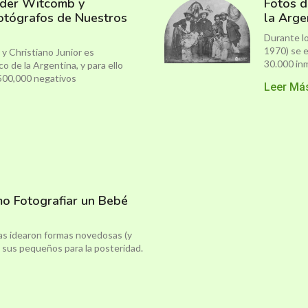
nder Witcomb y
Fotos d
 Fotógrafos de Nuestros
la Arge
Durante lo
1970) se e
y Christiano Junior es
30.000 in
o de la Argentina, y para ello
500,000 negativos
Leer Má
mo Fotografiar un Bebé
as idearon formas novedosas (y
a sus pequeños para la posteridad.