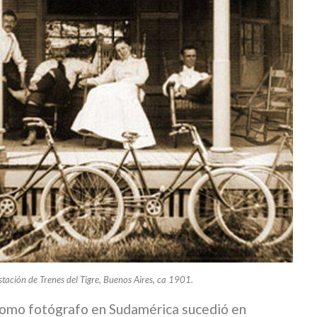
stación de Trenes del Tigre, Buenos Aires, ca 1901.
como fotógrafo en Sudamérica sucedió en