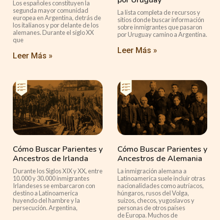
por Uruguay
Los españoles constituyen la
segunda mayor comunidad
La lista completa de recursos y
europea en Argentina, detrás de
sitios donde buscar información
los italianos y por delante de los
sobre inmigrantes que pasaron
alemanes. Durante el siglo XX
por Uruguay camino a Argentina.
que
Leer Más »
Leer Más »
Cómo Buscar Parientes y
Cómo Buscar Parientes y
Ancestros de Irlanda
Ancestros de Alemania
Durante los Siglos XIX y XX, entre
La inmigración alemana a
10.000 y 30.000 inmigrantes
Latinoamerica suele incluir otras
Irlandeses se embarcaron con
nacionalidades como autríacos,
destino a Latinoamerica
húngaros, rusos del Volga,
huyendo del hambre y la
suizos, checos, yugoslavos y
persecución. Argentina,
personas de otros países
de Europa. Muchos de