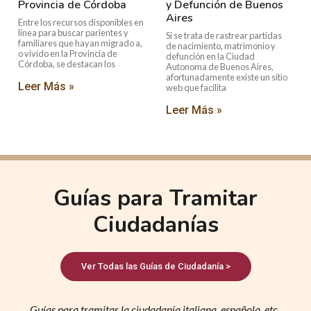
Provincia de Córdoba
y Defunción de Buenos
Aires
Entre los recursos disponibles en
línea para buscar parientes y
Si se trata de rastrear partidas
familiares que hayan migrado a,
de nacimiento, matrimonio y
o vivido en la Provincia de
defunción en la Ciudad
Córdoba, se destacan los
Autonoma de Buenos Aires,
afortunadamente existe un sitio
Leer Más »
web que facilita
Leer Más »
Guías para Tramitar
Ciudadanías
Ver Todas las Guías de Ciudadanía >
Guías para tramitar la ciudadanía italiana, española, etc.