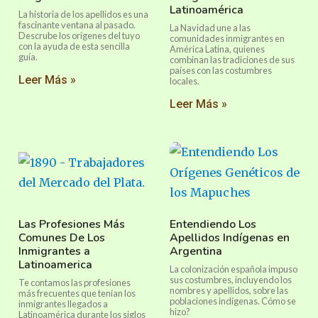
Latinoamérica
La historia de los apellidos es una
fascinante ventana al pasado.
La Navidad une a las
Descrube los orígenes del tuyo
comunidades inmigrantes en
con la ayuda de esta sencilla
América Latina, quienes
guía.
combinan las tradiciones de sus
países con las costumbres
Leer Más »
locales.
Leer Más »
Las Profesiones Más
Entendiendo Los
Comunes De Los
Apellidos Indígenas en
Inmigrantes a
Argentina
Latinoamerica
La colonización española impuso
sus costumbres, incluyendo los
Te contamos las profesiones
nombres y apellidos, sobre las
más frecuentes que tenían los
poblaciones indígenas. Cómo se
inmigrantes llegados a
hizo?
Latinoamérica durante los siglos