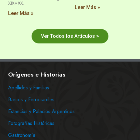
XIX y XX.
Leer Más »
Leer Más »
Ver Todos los Artículos >
Orígenes e Historias
Apellidos y Familias
Barcos y Ferrocarriles
Estancias y Palacios Argentinos
Fotografías Históricas
Gastronomía