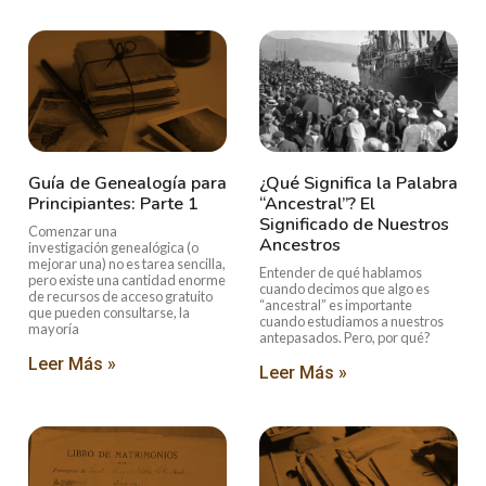
Guía de Genealogía para
¿Qué Significa la Palabra
Principiantes: Parte 1
“Ancestral”? El
Significado de Nuestros
Comenzar una
Ancestros
investigación genealógica (o
mejorar una) no es tarea sencilla,
Entender de qué hablamos
pero existe una cantidad enorme
cuando decimos que algo es
de recursos de acceso gratuito
“ancestral” es importante
que pueden consultarse, la
cuando estudiamos a nuestros
mayoría
antepasados. Pero, por qué?
Leer Más »
Leer Más »