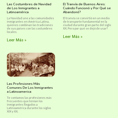
Las Costumbres de Navidad
El Tranvía de Buenos Aires:
de Los Inmigrantes a
Cuándo Funcionó y Por Qué se
Latinoamérica
Abandonó?
La Navidad une a las comunidades
El tranvía se convirtió en un medio
inmigrantes en América Latina,
de transporte fundamental en la
quienes combinan las tradiciones
ciudad durante gran parte del siglo
de sus países con las costumbres
XX. Pero por qué se dejó de usar?
locales.
Leer Más »
Leer Más »
Las Profesiones Más
Comunes De Los Inmigrantes
a Latinoamerica
Te contamos las profesiones más
frecuentes que tenían los
inmigrantes llegados a
Latinoamérica durante los siglos
XIX y XX.