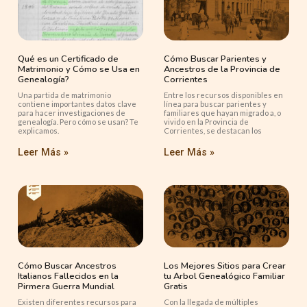
Qué es un Certificado de
Cómo Buscar Parientes y
Matrimonio y Cómo se Usa en
Ancestros de la Provincia de
Genealogía?
Corrientes
Una partida de matrimonio
Entre los recursos disponibles en
contiene importantes datos clave
línea para buscar parientes y
para hacer investigaciones de
familiares que hayan migrado a, o
genealogía. Pero cómo se usan? Te
vivido en la Provincia de
explicamos.
Corrientes, se destacan los
Leer Más »
Leer Más »
Cómo Buscar Ancestros
Los Mejores Sitios para Crear
Italianos Fallecidos en la
tu Arbol Genealógico Familiar
Pirmera Guerra Mundial
Gratis
Existen diferentes recursos para
Con la llegada de múltiples