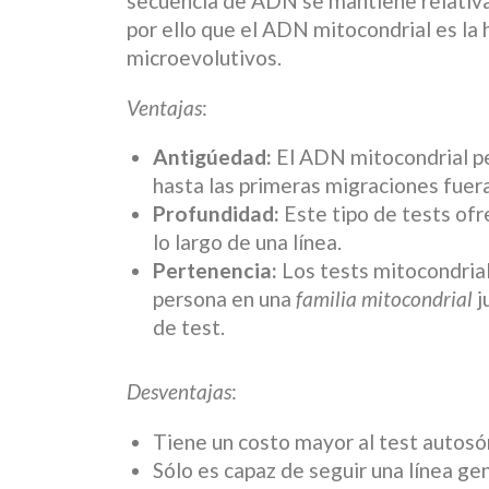
secuencia de ADN se mantiene relativa
por ello que el ADN mitocondrial es la 
microevolutivos.
Ventajas
:
Antigúedad:
El ADN mitocondrial pe
hasta las primeras migraciones fuera
Profundidad:
Este tipo de tests of
lo largo de una línea.
Pertenencia:
Los tests mitocondrial
persona en una
familia mitocondrial
j
de test.
Desventajas
:
Tiene un costo mayor al test autosó
Sólo es capaz de seguir una línea ge