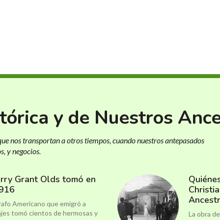
tórica y de Nuestros Anc
 que nos transportan a otros tiempos, cuando nuestros antepasados
, y negocios.
arry Grant Olds tomó en
Quiéne
1916
Christi
Ancest
rafo Americano que emigró a
ajes tomó cientos de hermosas y
La obra d