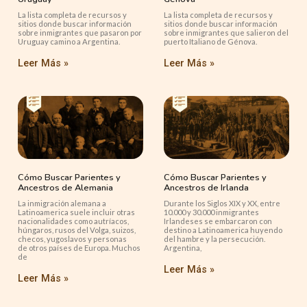
La lista completa de recursos y
La lista completa de recursos y
sitios donde buscar información
sitios donde buscar información
sobre inmigrantes que pasaron por
sobre inmigrantes que salieron del
Uruguay camino a Argentina.
puerto Italiano de Génova.
Leer Más »
Leer Más »
Cómo Buscar Parientes y
Cómo Buscar Parientes y
Ancestros de Alemania
Ancestros de Irlanda
La inmigración alemana a
Durante los Siglos XIX y XX, entre
Latinoamerica suele incluir otras
10.000 y 30.000 inmigrantes
nacionalidades como autríacos,
Irlandeses se embarcaron con
húngaros, rusos del Volga, suizos,
destino a Latinoamerica huyendo
checos, yugoslavos y personas
del hambre y la persecución.
de otros países de Europa. Muchos
Argentina,
de
Leer Más »
Leer Más »