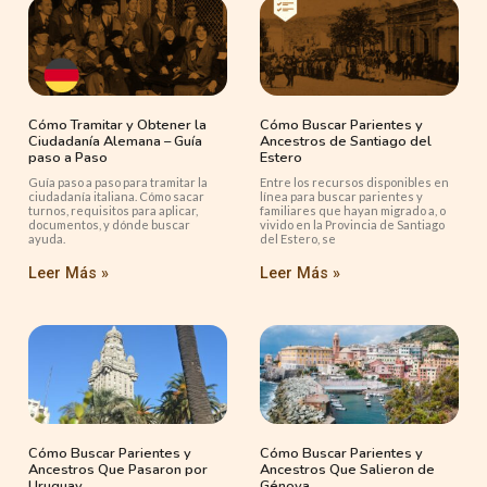
Cómo Tramitar y Obtener la
Cómo Buscar Parientes y
Ciudadanía Alemana – Guía
Ancestros de Santiago del
paso a Paso
Estero
Guía paso a paso para tramitar la
Entre los recursos disponibles en
ciudadanía italiana. Cómo sacar
línea para buscar parientes y
turnos, requisitos para aplicar,
familiares que hayan migrado a, o
documentos, y dónde buscar
vivido en la Provincia de Santiago
ayuda.
del Estero, se
Leer Más »
Leer Más »
Cómo Buscar Parientes y
Cómo Buscar Parientes y
Ancestros Que Pasaron por
Ancestros Que Salieron de
Uruguay
Génova