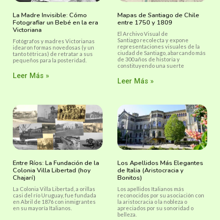
La Madre Invisible: Cómo
Mapas de Santiago de Chile
Fotografiar un Bebé en la era
entre 1750 y 1809
Victoriana
El Archivo Visual de
Santiago recolecta y expone
Fotógrafos y madres Victorianas
representaciones visuales de la
idearon formas novedosas (y un
ciudad de Santiago, abarcando más
tanto tétricas) de retratar a sus
de 300 años de historia y
pequeños para la posteridad.
constituyendo una suerte
Leer Más »
Leer Más »
Entre Ríos: La Fundación de la
Los Apellidos Más Elegantes
Colonia Villa Libertad (hoy
de Italia (Aristocracia y
Chajarí)
Bonitos)
La Colonia Villa Libertad, a orillas
Los apellidos Italianos más
casi del río Uruguay, fue fundada
reconocidos por su asociación con
en Abril de 1876 con inmigrantes
la aristocracia o la nobleza o
en su mayoría Italianos.
apreciados por su sonoridad o
belleza.