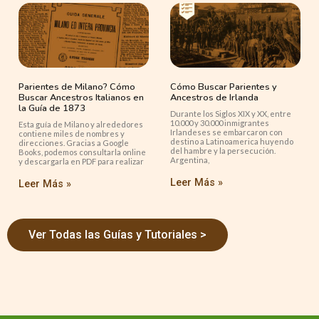
Parientes de Milano? Cómo
Cómo Buscar Parientes y
Buscar Ancestros Italianos en
Ancestros de Irlanda
la Guía de 1873
Durante los Siglos XIX y XX, entre
10.000 y 30.000 inmigrantes
Esta guía de Milano y alrededores
Irlandeses se embarcaron con
contiene miles de nombres y
destino a Latinoamerica huyendo
direcciones. Gracias a Google
del hambre y la persecución.
Books, podemos consultarla online
Argentina,
y descargarla en PDF para realizar
Leer Más »
Leer Más »
Ver Todas las Guías y Tutoriales >