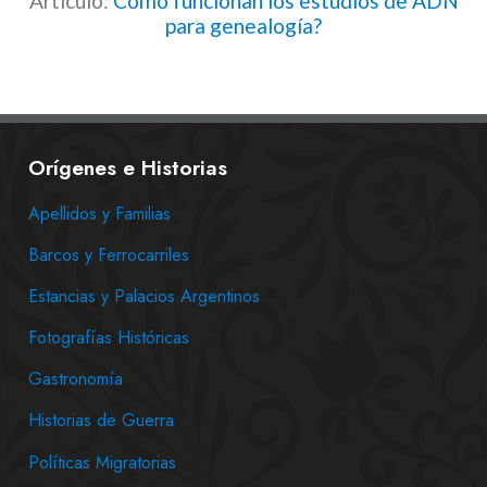
Articulo:
Cómo funcionan los estudios de ADN
para genealogía?
Orígenes e Historias
Apellidos y Familias
Barcos y Ferrocarriles
Estancias y Palacios Argentinos
Fotografías Históricas
Gastronomía
Historias de Guerra
Políticas Migratorias