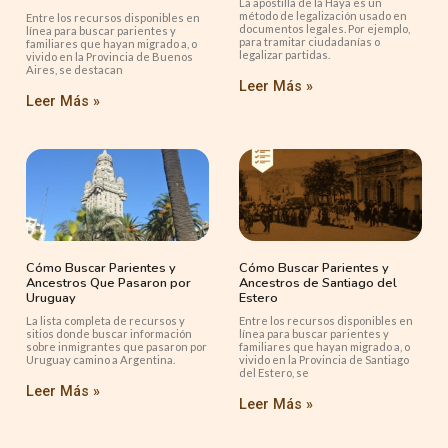
La apostilla de la Haya es un
método de legalización usado en
Entre los recursos disponibles en
documentos legales. Por ejemplo,
línea para buscar parientes y
para tramitar ciudadanías o
familiares que hayan migrado a, o
legalizar partidas.
vivido en la Provincia de Buenos
Aires, se destacan
Leer Más »
Leer Más »
Cómo Buscar Parientes y
Cómo Buscar Parientes y
Ancestros Que Pasaron por
Ancestros de Santiago del
Uruguay
Estero
La lista completa de recursos y
Entre los recursos disponibles en
sitios donde buscar información
línea para buscar parientes y
sobre inmigrantes que pasaron por
familiares que hayan migrado a, o
Uruguay camino a Argentina.
vivido en la Provincia de Santiago
del Estero, se
Leer Más »
Leer Más »