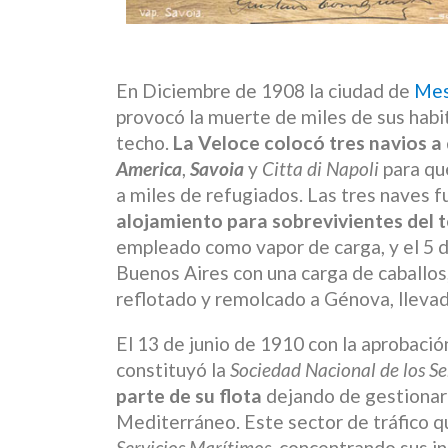
En Diciembre de 1908 la ciudad de
Mes
provocó la muerte de miles de sus habit
techo.
La Veloce colocó tres navios a 
America
,
Savoia
y
Citta di Napoli
para qu
a miles de refugiados. Las tres naves
alojamiento para sobrevivientes del
empleado como vapor de carga, y el 5 
Buenos Aires con una carga de caballos
reflotado y remolcado a Génova, llevad
El 13 de junio de 1910 con la aprobació
constituyó la
Sociedad Nacional de los Se
parte de su flota
dejando de gestionar 
Mediterráneo. Este sector de tráfico 
Servicios Marítimos,
concentrando sus int