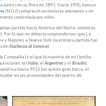
a junto con su flota en 1891. Hacia 1900, bancos
ana
(N.G.I) compraron accionistas alemanes y en
mente controlada por ellos.
abían partido hacia América del Norte, mientras
. Por lo que no debería sorprendernos que La
va y Nápoles a Nueva York (la primera partida fue
ación
Duchessa di Genova
).
la Compañía (y el que la mayoría de mi familia
quisiciones (el
Italia
, el
Argentina
y el
Brasile
)
damérica hasta 1912 (un quinto gran barco, el
callar en las proximidades del puerto de