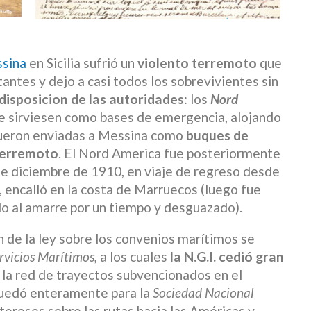
sina
en Sicilia sufrió un
violento terremoto
que
antes y dejo a casi todos los sobrevivientes sin
disposicion de las autoridades
: los
Nord
e sirviesen como bases de emergencia, alojando
 fueron enviadas a Messina como
buques de
 terremoto
. El Nord America fue posteriormente
de diciembre de 1910, en viaje de regreso desde
, encalló en la costa de Marruecos (luego fue
o al amarre por un tiempo y desguazado).
n de la ley sobre los convenios marítimos se
rvicios Marítimos,
a los cuales
la N.G.I. cedió gran
la red de trayectos subvencionados en el
quedó enteramente para la
Sociedad Nacional
ereses sobre las rutas hacia las Américas y