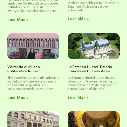
también conocido como “la Era de la
ciudad de Córdoba. Este palacio de
Expansión“), España estuvo
estilo francés fue construido en
gobernada
1916 y aloja una colección de arte.
Leer Más »
Leer Más »
Visitando el Museo
La Estancia Huetel: Palacio
Polifacético Rocsen
Francés en Buenos Aires
El Museo Rocsen está ubicado en la
La Estancia Huetel es un chateau
localidad de Nono, en la provincia
de impronta francesa en el partido
de Córdoba, Argentina. Te
bonaerense de 25 de Mayo y fue
contamos cómo visitar y qué ver.
construida en el siglo XIX.
Leer Más »
Leer Más »