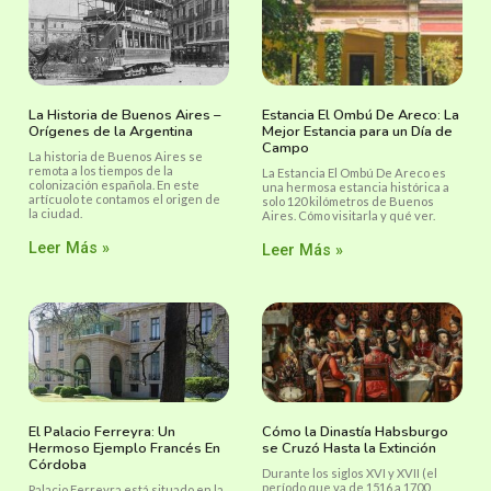
La Historia de Buenos Aires –
Estancia El Ombú De Areco: La
Orígenes de la Argentina
Mejor Estancia para un Día de
Campo
La historia de Buenos Aires se
remota a los tiempos de la
La Estancia El Ombú De Areco es
colonización española. En este
una hermosa estancia histórica a
artícuolo te contamos el origen de
solo 120 kilómetros de Buenos
la ciudad.
Aires. Cómo visitarla y qué ver.
Leer Más »
Leer Más »
El Palacio Ferreyra: Un
Cómo la Dinastía Habsburgo
Hermoso Ejemplo Francés En
se Cruzó Hasta la Extinción
Córdoba
Durante los siglos XVI y XVII (el
período que va de 1516 a 1700,
Palacio Ferreyra está situado en la