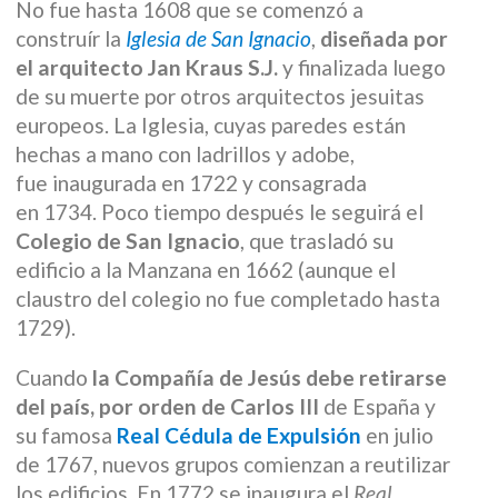
No fue hasta 1608 que se comenzó a
construír la
Iglesia de San Ignacio
,
diseñada por
el arquitecto Jan Kraus S.J.
y finalizada luego
de su muerte por otros arquitectos jesuitas
europeos. La Iglesia, cuyas paredes están
hechas a mano con ladrillos y adobe,
fue inaugurada en 1722 y consagrada
en 1734. Poco tiempo después le seguirá el
Colegio de San Ignacio
, que trasladó su
edificio a la Manzana en 1662 (aunque el
claustro del colegio no fue completado hasta
1729).
Cuando
la Compañía de Jesús debe retirarse
del país, por orden de Carlos III
de España y
su famosa
Real Cédula de Expulsión
en julio
de 1767, nuevos grupos comienzan a reutilizar
los edificios. En 1772 se inaugura el
Real