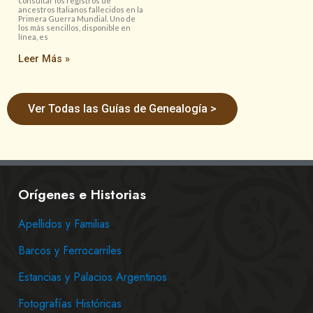
consultar los registros de
ancestros Italianos fallecidos en la
Primera Guerra Mundial. Uno de
los más sencillos, disponible en
línea, es
Leer Más »
Ver Todas las Guías de Genealogía >
Orígenes e Historias
Apellidos y Familias
Barcos y Ferrocarriles
Estancias y Palacios Argentinos
Fotografías Históricas