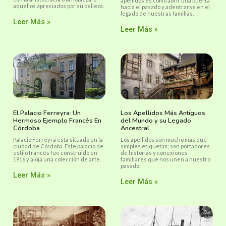
apellidos es como abrir una puerta
aquellos apreciados por su belleza.
hacia el pasado y adentrarse en el
legado de nuestras familias.
Leer Más »
Leer Más »
El Palacio Ferreyra: Un
Los Apellidos Más Antiguos
Hermoso Ejemplo Francés En
del Mundo y su Legado
Córdoba
Ancestral
Palacio Ferreyra está situado en la
Los apellidos son mucho más que
ciudad de Córdoba. Este palacio de
simples etiquetas; son portadores
estilo francés fue construido en
de historias y conexiones
1916 y aloja una colección de arte.
familiares que nos unen a nuestro
pasado.
Leer Más »
Leer Más »