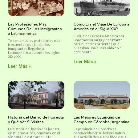
Las Profesiones Más
Cómo Era el Viaje De Europa a
Comunes De Los Inmigrantes
America en el Siglo XIX?
a Latinoamerica
El viaje de Europa a América era
una travesía larga y desafiante
Te contamos las profesiones más
para nuestros parientes que
frecuentes que tenían los
buscaban una nueva vida en el
inmigrantes llegados a
continente.
Latinoamérica durante los siglos
XIX y XX.
Leer Más »
Leer Más »
Historia del Barrio de Floresta
Las Mejores Estancias de
y Qué Ver Si Visitas
Campo en Córdoba, Argentina
La historia del barrio de Floresta,
La provincia de Córdoba es
en Buenos Aires, comienza en el
reconocida por su belleza natural,
Siglo XIX. En este artículo te
sus actividades al aire libre y sus