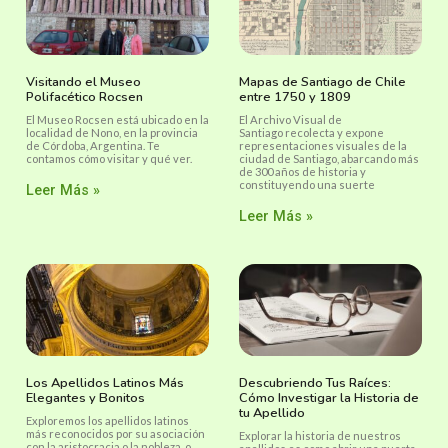
Visitando el Museo
Mapas de Santiago de Chile
Polifacético Rocsen
entre 1750 y 1809
El Museo Rocsen está ubicado en la
El Archivo Visual de
localidad de Nono, en la provincia
Santiago recolecta y expone
de Córdoba, Argentina. Te
representaciones visuales de la
contamos cómo visitar y qué ver.
ciudad de Santiago, abarcando más
de 300 años de historia y
constituyendo una suerte
Leer Más »
Leer Más »
Los Apellidos Latinos Más
Descubriendo Tus Raíces:
Elegantes y Bonitos
Cómo Investigar la Historia de
tu Apellido
Exploremos los apellidos latinos
más reconocidos por su asociación
Explorar la historia de nuestros
con la aristocracia o la nobleza, o