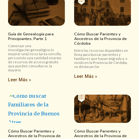
Guía de Genealogía para
Cómo Buscar Parientes y
Principiantes: Parte 1
Ancestros de la Provincia de
Córdoba
Comenzar una
investigación genealógica (o
Entre los recursos disponibles en
mejorar una) no es tarea sencilla,
línea para buscar parientes y
pero existe una cantidad enorme
familiares que hayan migrado a, o
de recursos de acceso gratuito
vivido en la Provincia de Córdoba,
que pueden consultarse, la
se destacan los
mayoría
Leer Más »
Leer Más »
Cómo Buscar Parientes y
Cómo Buscar Parientes y
Ancestros de la Provincia de
Ancestros de la Provincia de