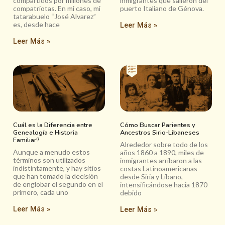
compartidos por millones de
inmigrantes que salieron del
compatriotas. En mi caso, mi
puerto Italiano de Génova.
tatarabuelo “José Alvarez”
es, desde hace
Leer Más »
Leer Más »
Cuál es la Diferencia entre
Cómo Buscar Parientes y
Genealogía e Historia
Ancestros Sirio-Libaneses
Familiar?
Alrededor sobre todo de los
Aunque a menudo estos
años 1860 a 1890, miles de
términos son utilizados
inmigrantes arribaron a las
indistintamente, y hay sitios
costas Latinoamericanas
que han tomado la decisión
desde Siria y Líbano,
de englobar el segundo en el
intensificándose hacia 1870
primero, cada uno
debido
Leer Más »
Leer Más »