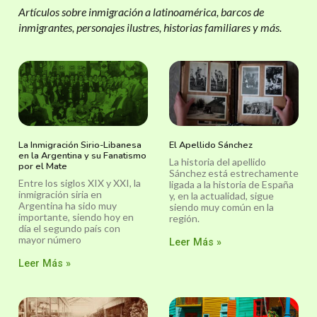
Artículos sobre inmigración a latinoamérica, barcos de
inmigrantes, personajes ilustres, historias familiares y más.
La Inmigración Sirio-Libanesa
El Apellido Sánchez
en la Argentina y su Fanatismo
La historia del apellido
por el Mate
Sánchez está estrechamente
Entre los siglos XIX y XXI, la
ligada a la historia de España
inmigración siria en
y, en la actualidad, sigue
Argentina ha sido muy
siendo muy común en la
importante, siendo hoy en
región.
día el segundo país con
mayor número
Leer Más »
Leer Más »