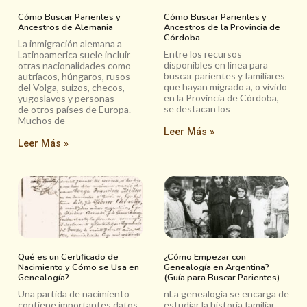
Cómo Buscar Parientes y
Cómo Buscar Parientes y
Ancestros de Alemania
Ancestros de la Provincia de
Córdoba
La inmigración alemana a
Entre los recursos
Latinoamerica suele incluir
disponibles en línea para
otras nacionalidades como
buscar parientes y familiares
autríacos, húngaros, rusos
que hayan migrado a, o vivido
del Volga, suizos, checos,
en la Provincia de Córdoba,
yugoslavos y personas
se destacan los
de otros países de Europa.
Muchos de
Leer Más »
Leer Más »
Qué es un Certificado de
¿Cómo Empezar con
Nacimiento y Cómo se Usa en
Genealogía en Argentina?
Genealogía?
(Guía para Buscar Parientes)
Una partida de nacimiento
nLa genealogía se encarga de
contiene importantes datos
estudiar la historia familiar.