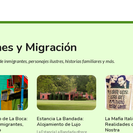
nes y Migración
e inmigrantes, personajes ilustres, historias familiares y más.
io de La Boca:
Estancia La Bandada:
La Mafia Ital
nmigrantes,
Alojamiento de Lujo
Realidades 
o
Nostra
La Estancia La Bandada ofrece