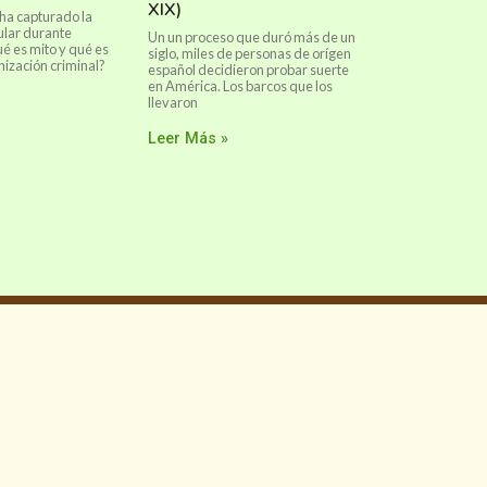
XIX)
 ha capturado la
ular durante
Un un proceso que duró más de un
é es mito y qué es
siglo, miles de personas de orígen
nización criminal?
español decidieron probar suerte
en América. Los barcos que los
llevaron
Leer Más »