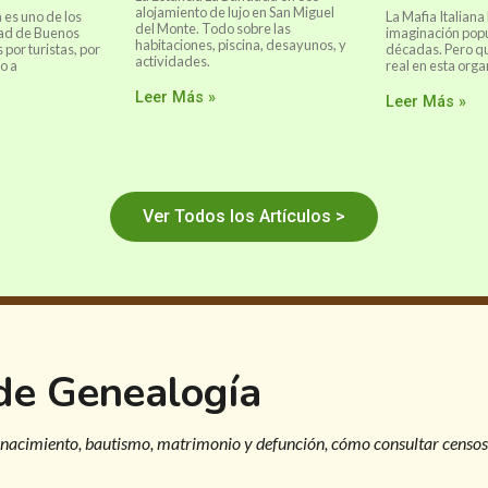
alojamiento de lujo en San Miguel
a es uno de los
La Mafia Italiana
del Monte. Todo sobre las
dad de Buenos
imaginación pop
habitaciones, piscina, desayunos, y
 por turistas, por
décadas. Pero qu
actividades.
o a
real en esta orga
Leer Más »
Leer Más »
Ver Todos los Artículos >
 de Genealogía
 nacimiento, bautismo, matrimonio y defunción, cómo consultar censos