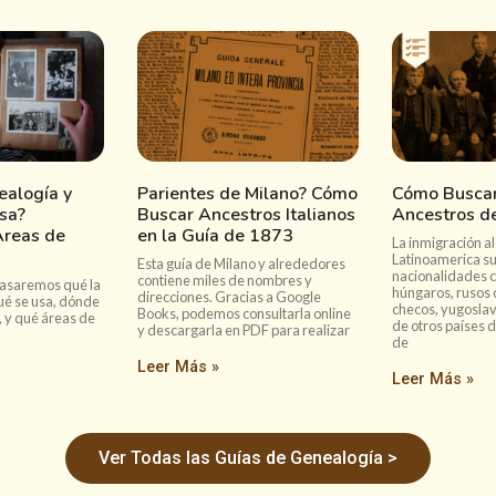
ealogía y
Parientes de Milano? Cómo
Cómo Buscar
sa?
Buscar Ancestros Italianos
Ancestros d
Areas de
en la Guía de 1873
La inmigración a
Latinoamerica sue
Esta guía de Milano y alrededores
nacionalidades c
contiene miles de nombres y
epasaremos qué la
húngaros, rusos d
direcciones. Gracias a Google
ué se usa, dónde
checos, yugosla
Books, podemos consultarla online
 y qué áreas de
de otros países 
y descargarla en PDF para realizar
de
Leer Más »
Leer Más »
Ver Todas las Guías de Genealogía >