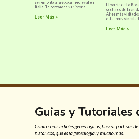
se remonta a la época medieval en
El barrio de La Boc
Italia. Te contamos su historia.
sectores de la ciu
Aires más visitados
Leer Más »
estar muy vinculad
Leer Más »
Guias y Tutoriales
Cómo crear árboles genealógicos, buscar partidas de
históricos, qué es la genealogía, y mucho más.