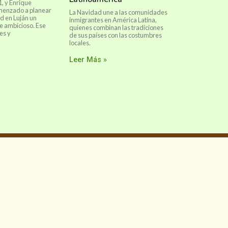
1, y Enrique
menzado a planear
La Navidad une a las comunidades
d en Luján un
inmigrantes en América Latina,
e ambicioso. Ese
quienes combinan las tradiciones
es y
de sus países con las costumbres
locales.
Leer Más »