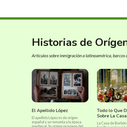
Historias de Oríge
Artículos sobre inmigración a latinoamérica, barcos d
El Apellido López
Todo lo Que 
Sobre La Casa
El apellido López es de origen
español y se remonta a la época
La Casa de Borbón 
medieval. Su origen proviene del