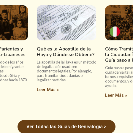
arientes y
Qué es la Apostilla de la
Cómo Tramit
io-Libaneses
Haya y Dónde se Obtiene?
la Ciudadanía
Guía paso a
do de los años
La apostilla de la Haya es un método
 de inmigrantes
de legalización usado en
Guía paso a paso 
tas
documentos legales. Por ejemplo,
ciudadanía itali
esde Siria y
para tramitar ciudadanías o
turnos, requisitos
ándose hacia 1870
legalizar partidas.
documentos, y d
ayuda.
Leer Más »
Leer Más »
Ver Todas las Guías de Genealogía >