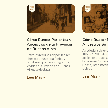
Cómo Buscar Parientes y
Cómo Buscar P
Ancestros de la Provincia
Ancestros Sir
de Buenos Aires
Alrededor sobre to
1860 a 1890, miles
Entre los recursos disponibles en
arribaron a las cos
línea para buscar parientes y
Latinoamericanas d
familiares que hayan migrado a, o
Líbano, intensific
vivido en la Provincia de Buenos
debido
Aires, se destacan
Leer Más »
Leer Más »