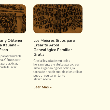
ar y Obtener
Los Mejores Sitios para
 Italiana –
Crear tu Arbol
 Paso
Genealógico Familiar
Gratis
para tramitar la
ana. Cómo sacar
Con la llegada de múltiples
 para aplicar,
herramientas gratuitas para crear
ónde buscar
árboles genealógicos online, la
tarea de decidir cuál de ellos utilizar
puede resultar un tanto
abrumadora.
Leer Más »