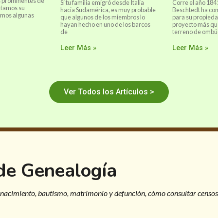
s prominentes de
Si tu familia emigró desde Italia
Corre el año 184
ntamos su
hacia Sudamérica, es muy probable
Beschtedt ha co
ramos algunas
que algunos de los miembros lo
para su propieda
hayan hecho en uno de los barcos
proyecto más qu
de
terreno de ombú
Leer Más »
Leer Más »
Ver Todos los Artículos >
 de Genealogía
 nacimiento, bautismo, matrimonio y defunción, cómo consultar censos