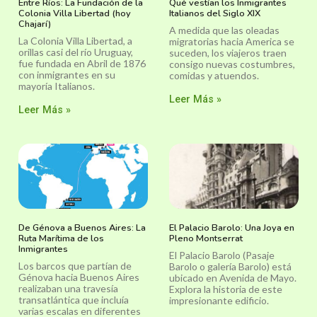
Entre Ríos: La Fundación de la
Qué vestían los Inmigrantes
Colonia Villa Libertad (hoy
Italianos del Siglo XIX
Chajarí)
A medida que las oleadas
La Colonia Villa Libertad, a
migratorias hacia America se
orillas casi del río Uruguay,
suceden, los viajeros traen
fue fundada en Abril de 1876
consigo nuevas costumbres,
con inmigrantes en su
comidas y atuendos.
mayoría Italianos.
Leer Más »
Leer Más »
De Génova a Buenos Aires: La
El Palacio Barolo: Una Joya en
Ruta Marítima de los
Pleno Montserrat
Inmigrantes
El Palacio Barolo (Pasaje
Los barcos que partían de
Barolo o galería Barolo) está
Génova hacia Buenos Aires
ubicado en Avenida de Mayo.
realizaban una travesía
Explora la historia de este
transatlántica que incluía
impresionante edificio.
varias escalas en diferentes