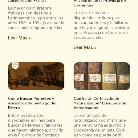
Ancestros de Francia
Ancestros de la Provincia de
Corrientes
La mayor ola migratoria
Entre los recursos
francesa con destino a
disponibles en línea para
Latinoamérica llegó entre los
buscar parientes y familiares
años 1831 a 1854 (y es, por lo
que hayan migrado a, o vivido
tanto, más temprana que las
en la Provincia de Corrientes,
se destacan los
Leer Más »
Leer Más »
Cómo Buscar Parientes y
Qué Es Un Certificado de
Ancestros de Santiago del
Naturalizacion? Búsqueda de
Estero
Antepasados
Entre los recursos
Un certificado de
disponibles en línea para
naturalización confirma que
buscar parientes y familiares
una persona ha adquirido la
que hayan migrado a, o vivido
ciudadanía de un país. Qué
en la Provincia de Santiago
es y cómo se puede pedir.