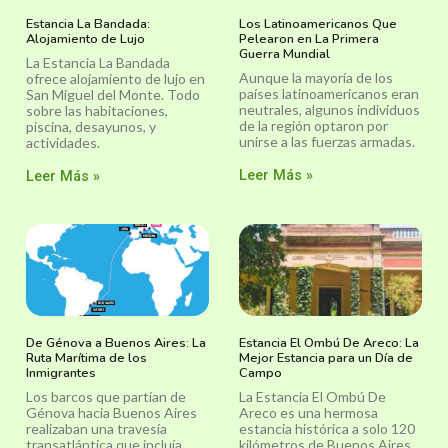
Estancia La Bandada:
Los Latinoamericanos Que
Alojamiento de Lujo
Pelearon en La Primera
Guerra Mundial
La Estancia La Bandada
Aunque la mayoría de los
ofrece alojamiento de lujo en
países latinoamericanos eran
San Miguel del Monte. Todo
neutrales, algunos individuos
sobre las habitaciones,
de la región optaron por
piscina, desayunos, y
unirse a las fuerzas armadas.
actividades.
Leer Más »
Leer Más »
De Génova a Buenos Aires: La
Estancia El Ombú De Areco: La
Ruta Marítima de los
Mejor Estancia para un Día de
Inmigrantes
Campo
Los barcos que partían de
La Estancia El Ombú De
Génova hacia Buenos Aires
Areco es una hermosa
realizaban una travesía
estancia histórica a solo 120
transatlántica que incluía
kilómetros de Buenos Aires.