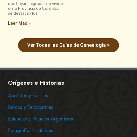
que hayan migrado a, o vivido
en la Provincia de Córdoba,
se destacan los
Leer Más »
Ver Todas las Guías de Genealogía >
Orígenes e Historias
Apellidos y Familias
Barcos y Ferrocarriles
Estancias y Palacios Argentinos
Fotografías Históricas