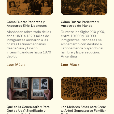
Cómo Buscar Parientes y
Cómo Buscar Parientes y
Ancestros Sirio-Libaneses
Ancestros de Irlanda
Alrededor sobre todo de los
Durante los Siglos XIX y XX,
años 1860 a 1890, miles de
entre 10.000 y 30.000
inmigrantes arribaron a las
inmigrantes Irlandeses se
costas Latinoamericanas
embarcaron con destino a
desde Siria y Líbano,
Latinoamerica huyendo del
intensificándose hacia 1870
hambre y la persecución.
debido
Argentina,
Leer Más »
Leer Más »
Qué es la Genealogía y Para
Los Mejores Sitios para Crear
Qué se Usa? Significado y
tu Arbol Genealógico Familiar