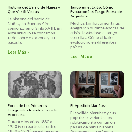
Historia del Barrio de Nuñez y
Tango en el Exilio: Cómo
Qué Ver Si Visitas
Evolucionó el Tango Fuera de
Argentina
La historia del barrio de
Muchas familias argentinas
Nuñez, en Buenos Aires,
emigraron durante épocas de
comienza en el Siglo XVIII. En
crisis, llevándose el tango
este artículo te contamos
con ellas. Cómo el baile
todo sobre esta zona y su
evolucionó en diferentes
pasado.
países.
Leer Más »
Leer Más »
Fotos de los Primeros
El Apellido Martínez
Inmigrantes Irlandeses en la
El apellido Martínez y sus
Argentina
populares variantes es
Durante los años 1830 a
relativamente común en
1930 (y en particular entre
países de habla hispana.
1850 y 1970) se estima que
Repasamos su orígen e