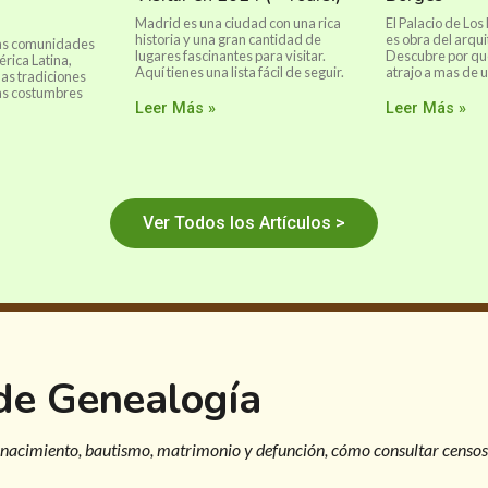
Madrid es una ciudad con una rica
El Palacio de Los
historia y una gran cantidad de
es obra del arqui
las comunidades
lugares fascinantes para visitar.
Descubre por qu
rica Latina,
Aquí tienes una lista fácil de seguir.
atrajo a mas de u
as tradiciones
las costumbres
Leer Más »
Leer Más »
Ver Todos los Artículos >
 de Genealogía
 nacimiento, bautismo, matrimonio y defunción, cómo consultar censos