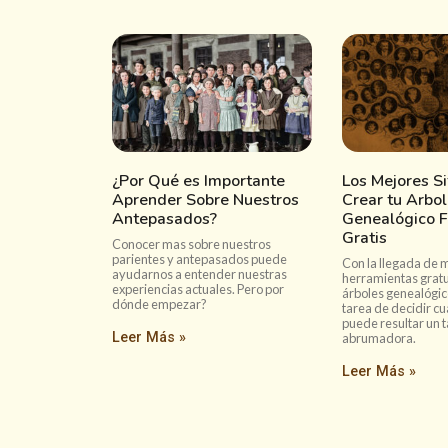
¿Por Qué es Importante
Los Mejores Si
Aprender Sobre Nuestros
Crear tu Arbol
Antepasados?
Genealógico F
Gratis
Conocer mas sobre nuestros
parientes y antepasados puede
Con la llegada de m
ayudarnos a entender nuestras
herramientas gratu
experiencias actuales. Pero por
árboles genealógico
dónde empezar?
tarea de decidir cuá
puede resultar un 
Leer Más »
abrumadora.
Leer Más »