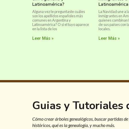
Latinoamérica?
Latinoamérica
Alguna vez te preguntaste cuáles
La Navidad une a 
son los apellidos españoles más
inmigrantes en Amé
comunes en Argentina y
quienes combinan l
Latinoamérica? O si el tuyo aparece
de sus países con 
en la lista de los
locales.
Leer Más »
Leer Más »
Guias y Tutoriales
Cómo crear árboles genealógicos, buscar partidas de
históricos, qué es la genealogía, y mucho más.