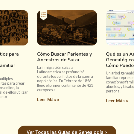
tios para
Cómo Buscar Parientes y
Qué es un A
Ancestros de Suiza
Genealógico 
amiliar
Cómo Puedo 
La inmigración suiza a
Latinoamerica se profundizó
Un arbol genealó
durante los conflictos de la guerra
familiar represen
últiples
napoleónica. En Febrero de 1856
conexiones famil
itas para crear
llegó el primer contingente de 421
abuelos, y bisab
s online, la
europeos a
persona.
l de ellos utilizar
tanto
Leer Más »
Leer Más »
Ver Todas las Guías de Genealogía >