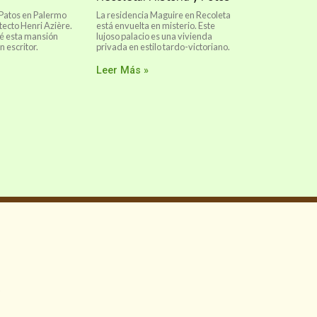
 Patos en Palermo
La residencia Maguire en Recoleta
tecto Henri Azière.
está envuelta en misterio. Este
é esta mansión
lujoso palacio es una vivienda
n escritor.
privada en estilo tardo-victoriano.
Leer Más »