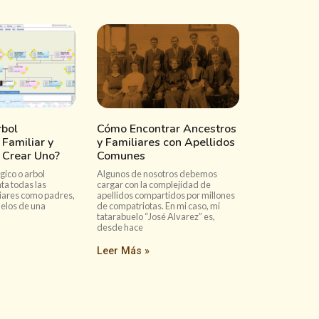
rbol
Cómo Encontrar Ancestros
Familiar y
y Familiares con Apellidos
Crear Uno?
Comunes
gico o arbol
Algunos de nosotros debemos
ta todas las
cargar con la complejidad de
iares como padres,
apellidos compartidos por millones
uelos de una
de compatriotas. En mi caso, mi
tatarabuelo “José Alvarez” es,
desde hace
Leer Más »