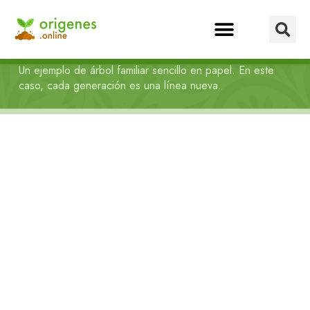
Un ejemplo de árbol familiar sencillo en papel. En este
caso, cada generación es una línea nueva.