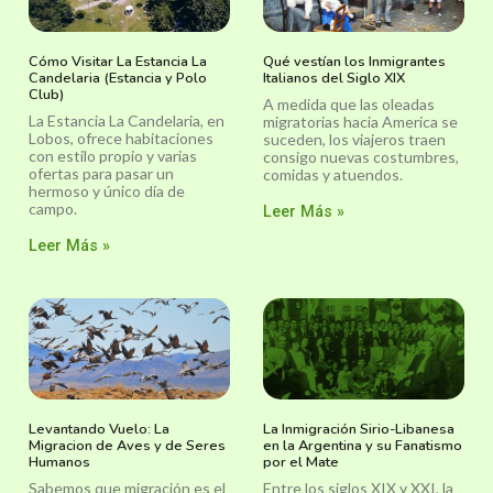
Cómo Visitar La Estancia La
Qué vestían los Inmigrantes
Candelaria (Estancia y Polo
Italianos del Siglo XIX
Club)
A medida que las oleadas
La Estancia La Candelaria, en
migratorias hacia America se
Lobos, ofrece habitaciones
suceden, los viajeros traen
con estilo propio y varias
consigo nuevas costumbres,
ofertas para pasar un
comidas y atuendos.
hermoso y único día de
campo.
Leer Más »
Leer Más »
Levantando Vuelo: La
La Inmigración Sirio-Libanesa
Migracion de Aves y de Seres
en la Argentina y su Fanatismo
Humanos
por el Mate
Sabemos que migración es el
Entre los siglos XIX y XXI, la