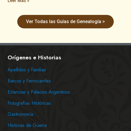
Leer Más »
Ver Todas las Guías de Genealogía >
Orígenes e Historias
Apellidos y Familias
Barcos y Ferrocarriles
Estancias y Palacios Argentinos
Fotografías Históricas
Gastronomía
Historias de Guerra