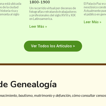
1800-1900
tuna está ubicada
El Palacio Paz es 
s de la ciudad
neoclásico const
Un recorrido virtual por decenas de
 historia rica y
Actualmente pued
fotografías retratando trabajadores
emonta al siglo
el público en gen
y profesionales del siglo XVIII y XIX
en Latinoamerica.
Leer Más »
Leer Más »
Ver Todos los Artículos >
 de Genealogía
 nacimiento, bautismo, matrimonio y defunción, cómo consultar censos