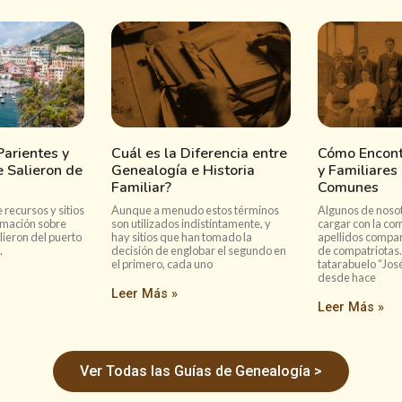
arientes y
Cuál es la Diferencia entre
Cómo Encont
 Salieron de
Genealogía e Historia
y Familiares
Familiar?
Comunes
 recursos y sitios
Aunque a menudo estos términos
Algunos de noso
rmación sobre
son utilizados indistintamente, y
cargar con la co
lieron del puerto
hay sitios que han tomado la
apellidos compar
.
decisión de englobar el segundo en
de compatriotas.
el primero, cada uno
tatarabuelo “Jos
desde hace
Leer Más »
Leer Más »
Ver Todas las Guías de Genealogía >