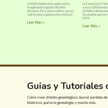
La Mafia Italiana ha capturado la
La Estancia La For
imaginación popular durante
a unos 50 kilómetro
décadas. Pero qué es mito y qué es
de Salto y tiene una
real en esta organización criminal?
fascinante que se r
XVIII.
Leer Más »
Leer Más »
Guias y Tutoriales
Cómo crear árboles genealógicos, buscar partidas de
históricos, qué es la genealogía, y mucho más.