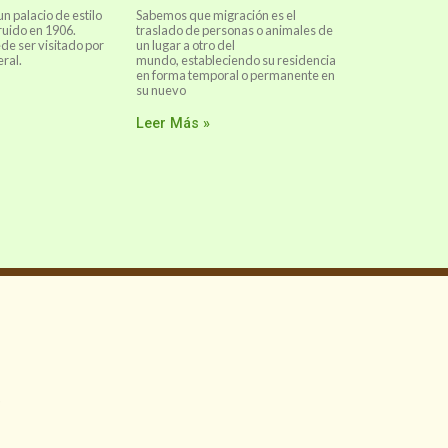
un palacio de estilo
Sabemos que migración es el
ruido en 1906.
traslado de personas o animales de
e ser visitado por
un lugar a otro del
eral.
mundo, estableciendo su residencia
en forma temporal o permanente en
su nuevo
Leer Más »