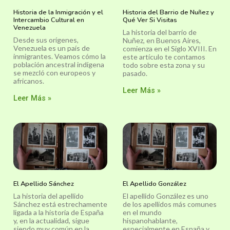
Historia de la Inmigración y el
Historia del Barrio de Nuñez y
Intercambio Cultural en
Qué Ver Si Visitas
Venezuela
La historia del barrio de
Desde sus orígenes,
Nuñez, en Buenos Aires,
Venezuela es un país de
comienza en el Siglo XVIII. En
inmigrantes. Veamos cómo la
este artículo te contamos
población ancestral indígena
todo sobre esta zona y su
se mezcló con europeos y
pasado.
africanos.
Leer Más »
Leer Más »
El Apellido Sánchez
El Apellido González
La historia del apellido
El apellido González es uno
Sánchez está estrechamente
de los apellidos más comunes
ligada a la historia de España
en el mundo
y, en la actualidad, sigue
hispanohablante,
siendo muy común en la
especialmente en España y