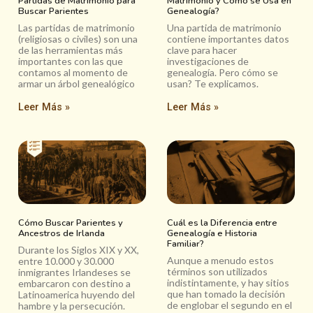
Partidas de Matrimonio para
Matrimonio y Cómo se Usa en
Buscar Parientes
Genealogía?
Las partidas de matrimonio
Una partida de matrimonio
(religiosas o civiles) son una
contiene importantes datos
de las herramientas más
clave para hacer
importantes con las que
investigaciones de
contamos al momento de
genealogía. Pero cómo se
armar un árbol genealógico
usan? Te explicamos.
Leer Más »
Leer Más »
Cómo Buscar Parientes y
Cuál es la Diferencia entre
Ancestros de Irlanda
Genealogía e Historia
Familiar?
Durante los Siglos XIX y XX,
Aunque a menudo estos
entre 10.000 y 30.000
términos son utilizados
inmigrantes Irlandeses se
indistintamente, y hay sitios
embarcaron con destino a
que han tomado la decisión
Latinoamerica huyendo del
de englobar el segundo en el
hambre y la persecución.