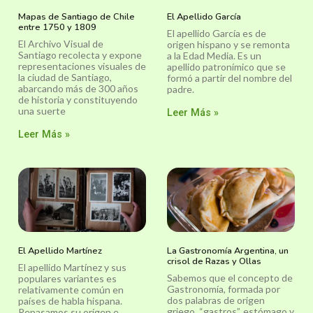
Mapas de Santiago de Chile
El Apellido García
entre 1750 y 1809
El apellido García es de
El Archivo Visual de
origen hispano y se remonta
Santiago recolecta y expone
a la Edad Media. Es un
representaciones visuales de
apellido patronímico que se
la ciudad de Santiago,
formó a partir del nombre del
abarcando más de 300 años
padre.
de historia y constituyendo
una suerte
Leer Más »
Leer Más »
El Apellido Martínez
La Gastronomía Argentina, un
crisol de Razas y Ollas
El apellido Martínez y sus
Sabemos que el concepto de
populares variantes es
Gastronomía, formada por
relativamente común en
dos palabras de origen
países de habla hispana.
griego, “gastros”, estómago y
Repasamos su orígen e