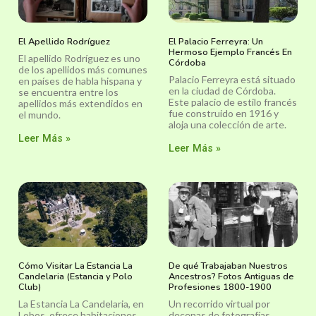
El Apellido Rodríguez
El Palacio Ferreyra: Un
Hermoso Ejemplo Francés En
El apellido Rodríguez es uno
Córdoba
de los apellidos más comunes
Palacio Ferreyra está situado
en países de habla hispana y
en la ciudad de Córdoba.
se encuentra entre los
Este palacio de estilo francés
apellidos más extendidos en
fue construido en 1916 y
el mundo.
aloja una colección de arte.
Leer Más »
Leer Más »
Cómo Visitar La Estancia La
De qué Trabajaban Nuestros
Candelaria (Estancia y Polo
Ancestros? Fotos Antiguas de
Club)
Profesiones 1800-1900
La Estancia La Candelaria, en
Un recorrido virtual por
Lobos, ofrece habitaciones
decenas de fotografías