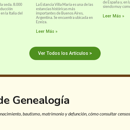
de España y, en l
 la seda. 8.000
La Estancia Villa María es una de las
siendo muy común
oducción
estancias históricas más
n la Italia del
importantes de Buenos Aires,
Leer Más »
Argentina. Se encuentra ubicada en
Ezeiza.
Leer Más »
Ver Todos los Artículos >
 de Genealogía
 nacimiento, bautismo, matrimonio y defunción, cómo consultar censos