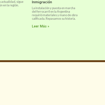
Inmigración
a actualidad, sigue
 en la región.
La instalación y puesta en marcha
del ferrocarril en la Argentina
requirió materiales y mano de obra
calificada. Repasamos su historia.
Leer Más »