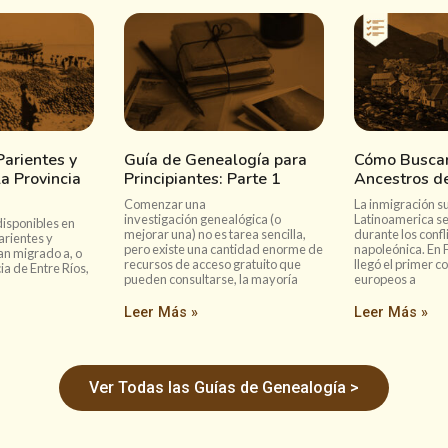
arientes y
Guía de Genealogía para
Cómo Buscar
a Provincia
Principiantes: Parte 1
Ancestros de
Comenzar una
La inmigración su
investigación genealógica (o
Latinoamerica se
disponibles en
mejorar una) no es tarea sencilla,
durante los confl
arientes y
pero existe una cantidad enorme de
napoleónica. En 
an migrado a, o
recursos de acceso gratuito que
llegó el primer c
ia de Entre Ríos,
pueden consultarse, la mayoría
europeos a
Leer Más »
Leer Más »
Ver Todas las Guías de Genealogía >