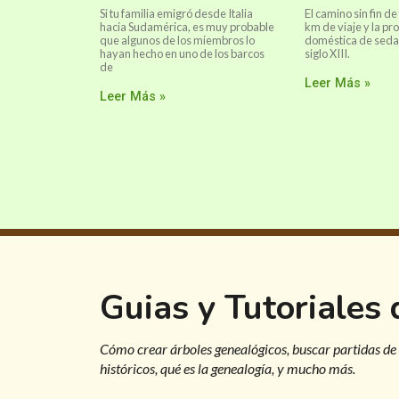
Si tu familia emigró desde Italia
El camino sin fin de
hacia Sudamérica, es muy probable
km de viaje y la pr
que algunos de los miembros lo
doméstica de seda e
hayan hecho en uno de los barcos
siglo XIII.
de
Leer Más »
Leer Más »
Guias y Tutoriales
Cómo crear árboles genealógicos, buscar partidas de
históricos, qué es la genealogía, y mucho más.