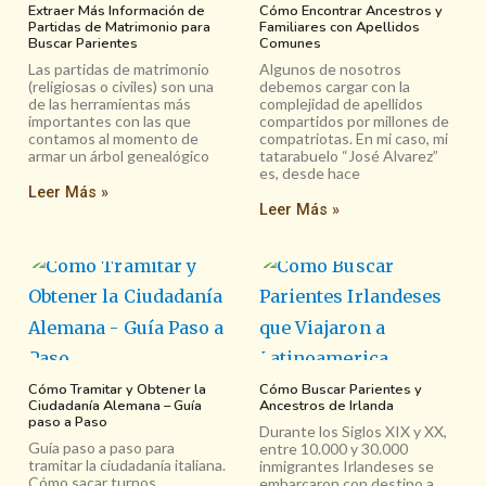
Extraer Más Información de
Cómo Encontrar Ancestros y
Partidas de Matrimonio para
Familiares con Apellidos
Buscar Parientes
Comunes
Las partidas de matrimonio
Algunos de nosotros
(religiosas o civiles) son una
debemos cargar con la
de las herramientas más
complejidad de apellidos
importantes con las que
compartidos por millones de
contamos al momento de
compatriotas. En mi caso, mi
armar un árbol genealógico
tatarabuelo “José Alvarez”
es, desde hace
Leer Más »
Leer Más »
Cómo Tramitar y Obtener la
Cómo Buscar Parientes y
Ciudadanía Alemana – Guía
Ancestros de Irlanda
paso a Paso
Durante los Siglos XIX y XX,
Guía paso a paso para
entre 10.000 y 30.000
tramitar la ciudadanía italiana.
inmigrantes Irlandeses se
Cómo sacar turnos,
embarcaron con destino a