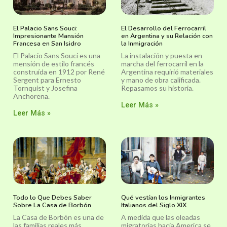
El Palacio Sans Souci:
El Desarrollo del Ferrocarril
Impresionante Mansión
en Argentina y su Relación con
Francesa en San Isidro
la Inmigración
El Palacio Sans Souci es una
La instalación y puesta en
mensión de estilo francés
marcha del ferrocarril en la
construída en 1912 por René
Argentina requirió materiales
Sergent para Ernesto
y mano de obra calificada.
Tornquist y Josefina
Repasamos su historia.
Anchorena.
Leer Más »
Leer Más »
Todo lo Que Debes Saber
Qué vestían los Inmigrantes
Sobre La Casa de Borbón
Italianos del Siglo XIX
La Casa de Borbón es una de
A medida que las oleadas
las familias reales más
migratorias hacia America se