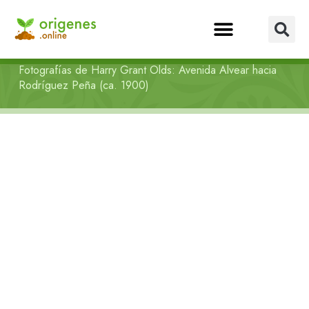
Fotografías de Harry Grant Olds: Avenida Alvear hacia
Rodríguez Peña (ca. 1900)