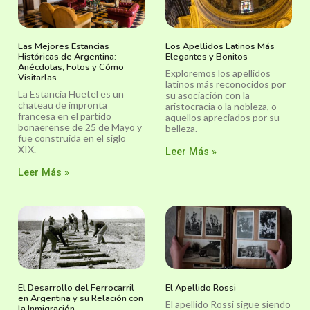
Las Mejores Estancias
Los Apellidos Latinos Más
Históricas de Argentina:
Elegantes y Bonitos
Anécdotas, Fotos y Cómo
Exploremos los apellidos
Visitarlas
latinos más reconocidos por
La Estancia Huetel es un
su asociación con la
chateau de impronta
aristocracia o la nobleza, o
francesa en el partido
aquellos apreciados por su
bonaerense de 25 de Mayo y
belleza.
fue construida en el siglo
XIX.
Leer Más »
Leer Más »
El Desarrollo del Ferrocarril
El Apellido Rossi
en Argentina y su Relación con
El apellido Rossi sigue siendo
la Inmigración