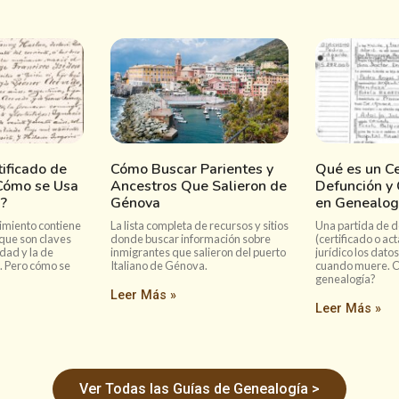
ificado de
Cómo Buscar Parientes y
Qué es un Ce
Cómo se Usa
Ancestros Que Salieron de
Defunción y
?
Génova
en Genealog
imiento contiene
La lista completa de recursos y sitios
Una partida de d
que son claves
donde buscar información sobre
(certificado o act
dad y la de
inmigrantes que salieron del puerto
jurídico los dato
. Pero cómo se
Italiano de Génova.
cuando muere. C
genealogía?
Leer Más »
Leer Más »
Ver Todas las Guías de Genealogía >