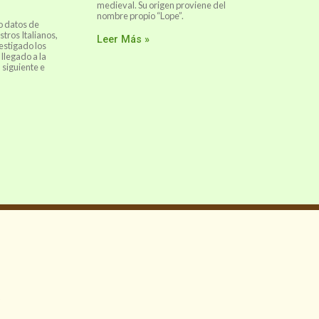
medieval. Su origen proviene del
nombre propio “Lope”.
o datos de
stros Italianos,
Leer Más »
estigado los
 llegado a la
 siguiente e