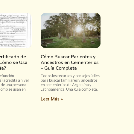
rtificado de
Cómo Buscar Parientes y
 Cómo se Usa
Ancestros en Cementerios
ía?
– Guía Completa
efunción
Todos los recursos y consejos útiles
a) acredita a nivel
para buscar familiares y ancestros
s de una persona
en cementerios de Argentina y
ómo se usan en
Latinoamérica. Una guía completa.
Leer Más »