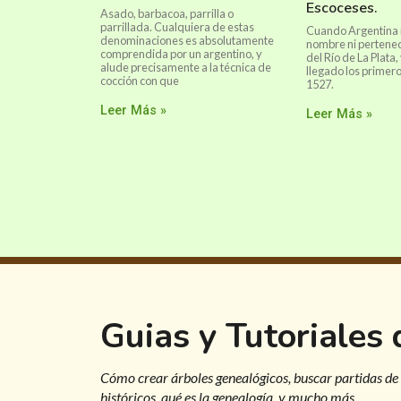
Escoceses.
Asado, barbacoa, parrilla o
parrillada. Cualquiera de estas
Cuando Argentina 
denominaciones es absolutamente
nombre ni pertenecí
comprendida por un argentino, y
del Río de La Plata,
alude precisamente a la técnica de
llegado los primero
cocción con que
1527.
Leer Más »
Leer Más »
Guias y Tutoriales
Cómo crear árboles genealógicos, buscar partidas de
históricos, qué es la genealogía, y mucho más.