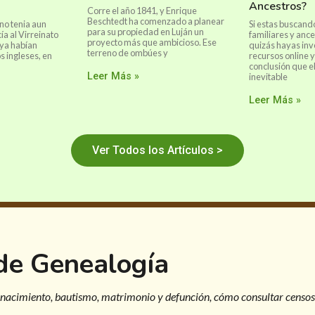
Ancestros?
Corre el año 1841, y Enrique
Beschtedt ha comenzado a planear
no tenia aun
Si estas buscand
para su propiedad en Luján un
a al Virreinato
familiares y ance
proyecto más que ambicioso. Ese
 ya habían
quizás hayas inv
terreno de ombúes y
s ingleses, en
recursos online y
conclusión que el
Leer Más »
inevitable
Leer Más »
Ver Todos los Artículos >
 de Genealogía
 nacimiento, bautismo, matrimonio y defunción, cómo consultar censos