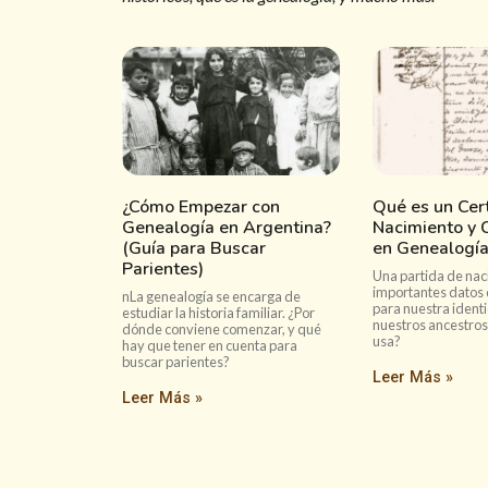
¿Cómo Empezar con
Qué es un Cert
Genealogía en Argentina?
Nacimiento y 
(Guía para Buscar
en Genealogía
Parientes)
Una partida de nac
importantes datos 
nLa genealogía se encarga de
para nuestra identi
estudiar la historia familiar. ¿Por
nuestros ancestros
dónde conviene comenzar, y qué
usa?
hay que tener en cuenta para
buscar parientes?
Leer Más »
Leer Más »