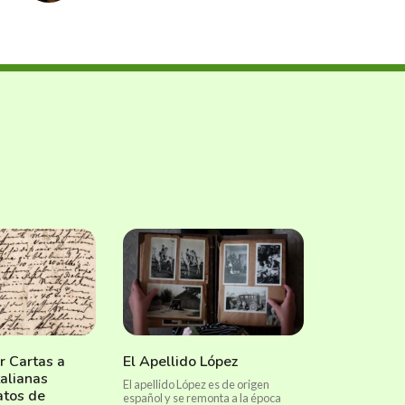
r Cartas a
El Apellido López
talianas
El apellido López es de origen
tos de
español y se remonta a la época