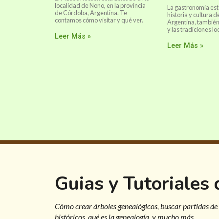
localidad de Nono, en la provincia
La gastronomía está
de Córdoba, Argentina. Te
historia y cultura d
contamos cómo visitar y qué ver.
Argentina, también
y las tradiciones lo
Leer Más »
Leer Más »
Guias y Tutoriales
Cómo crear árboles genealógicos, buscar partidas de
históricos, qué es la genealogía, y mucho más.