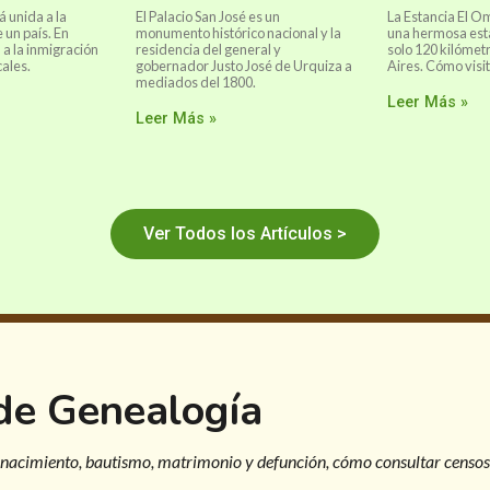
 unida a la
El Palacio San José es un
La Estancia El O
e un país. En
monumento histórico nacional y la
una hermosa esta
 a la inmigración
residencia del general y
solo 120 kilómet
cales.
gobernador Justo José de Urquiza a
Aires. Cómo visit
mediados del 1800.
Leer Más »
Leer Más »
Ver Todos los Artículos >
 de Genealogía
 nacimiento, bautismo, matrimonio y defunción, cómo consultar censos