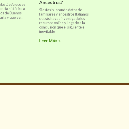
Ancestros?
mbú De Areco es
ncia histórica a
Si estas buscando datos de
ros de Buenos
familiares y ancestros Italianos,
arla y qué ver.
quizás hayas investigado los
recursos online y llegado a la
conclusión que el siguiente e
inevitable
Leer Más »