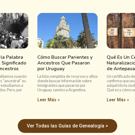
 la Palabra
Cómo Buscar Parientes y
Qué Es Un Ce
l Significado
Ancestros Que Pasaron
Naturalizac
ncestros
por Uruguay
de Antepas
hablamos cuando
La lista completa de recursos y sitios
Un certificado de
s “ancestral” es
donde buscar información sobre
confirma que un
 estudiamos a
inmigrantes que pasaron por
adquirido la ciu
os. Pero, por
Uruguay camino a Argentina.
Qué es y cómo se
Leer Más »
Leer Más »
Ver Todas las Guías de Genealogía >