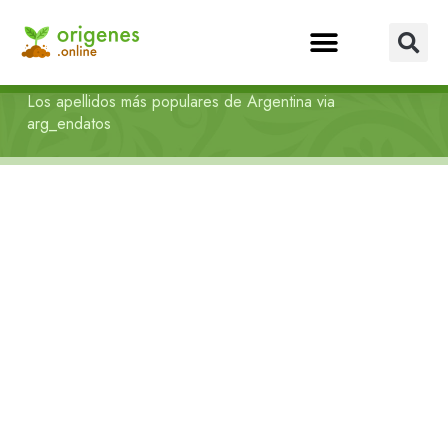
Los apellidos más populares de Argentina via
arg_endatos