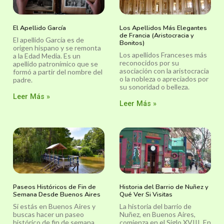
El Apellido García
Los Apellidos Más Elegantes
de Francia (Aristocracia y
El apellido García es de
Bonitos)
origen hispano y se remonta
Los apellidos Franceses más
a la Edad Media. Es un
reconocidos por su
apellido patronímico que se
asociación con la aristocracia
formó a partir del nombre del
o la nobleza o apreciados por
padre.
su sonoridad o belleza.
Leer Más »
Leer Más »
Paseos Históricos de Fin de
Historia del Barrio de Nuñez y
Semana Desde Buenos Aires
Qué Ver Si Visitas
Si estás en Buenos Aires y
La historia del barrio de
buscas hacer un paseo
Nuñez, en Buenos Aires,
histórico de fin de semana,
comienza en el Siglo XVIII. En