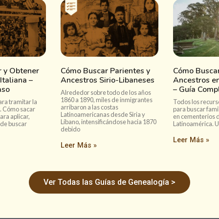
 y Obtener
Cómo Buscar Parientes y
Cómo Buscar
Italiana –
Ancestros Sirio-Libaneses
Ancestros e
aso
– Guía Comp
Alrededor sobre todo de los años
1860 a 1890, miles de inmigrantes
ra tramitar la
Todos los recurso
arribaron a las costas
a. Cómo sacar
para buscar fami
Latinoamericanas desde Siria y
ara aplicar,
en cementerios d
Líbano, intensificándose hacia 1870
de buscar
Latinoamérica. U
debido
Leer Más »
Leer Más »
Ver Todas las Guías de Genealogía >