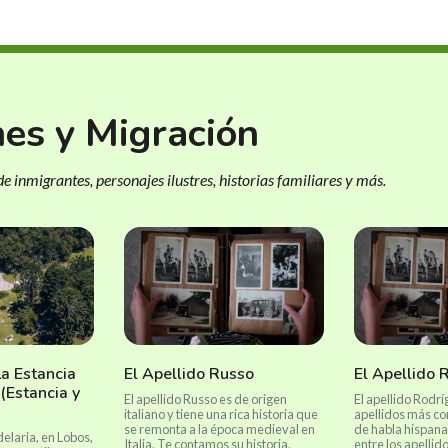
nes y Migración
e inmigrantes, personajes ilustres, historias familiares y más.
La Estancia
El Apellido Russo
El Apellido 
(Estancia y
El apellido Russo es de origen
El apellido Rodrí
italiano y tiene una rica historia que
apellidos más c
se remonta a la época medieval en
de habla hispana
elaria, en Lobos,
Italia. Te contamos su historia.
entre los apelli