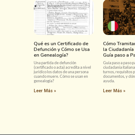
Qué es un Certificado de
Cómo Tramitar
Defunción y Cómo se Usa
la Ciudadanía 
en Genealogía?
Guía paso a P
Una partida de defunción
Guía paso a paso pa
(certificado o acta) acredita a nivel
ciudadanía italian
jurídico los datos de una persona
turnos, requisitos p
cuando muere. Cómo se usan en
documentos, y dón
genealogía?
ayuda.
Leer Más »
Leer Más »