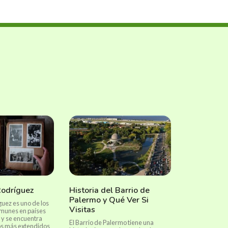
Rodríguez
Historia del Barrio de
Palermo y Qué Ver Si
guez es uno de los
Visitas
omunes en países
 y se encuentra
El Barrio de Palermo tiene una
dos más extendidos