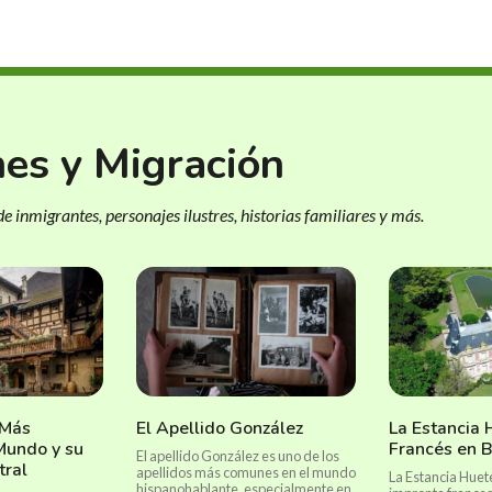
nes y Migración
e inmigrantes, personajes ilustres, historias familiares y más.
 Más
El Apellido González
La Estancia 
Mundo y su
Francés en 
El apellido González es uno de los
tral
apellidos más comunes en el mundo
La Estancia Huet
hispanohablante, especialmente en