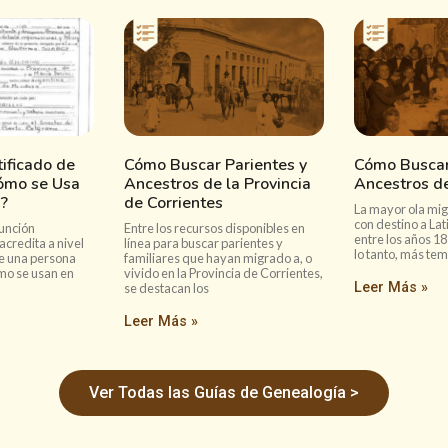
ificado de
Cómo Buscar Parientes y
Cómo Buscar
ómo se Usa
Ancestros de la Provincia
Ancestros de
?
de Corrientes
La mayor ola mig
con destino a La
unción
Entre los recursos disponibles en
entre los años 18
 acredita a nivel
línea para buscar parientes y
lo tanto, más te
de una persona
familiares que hayan migrado a, o
o se usan en
vivido en la Provincia de Corrientes,
Leer Más »
se destacan los
Leer Más »
Ver Todas las Guías de Genealogía >