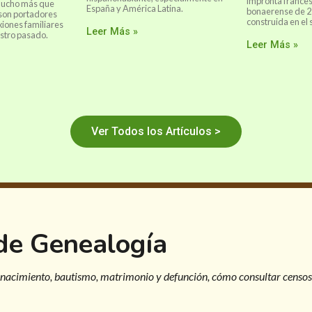
impronta frances
 mucho más que
España y América Latina.
bonaerense de 2
 son portadores
construida en el s
xiones familiares
Leer Más »
stro pasado.
Leer Más »
Ver Todos los Artículos >
 de Genealogía
 nacimiento, bautismo, matrimonio y defunción, cómo consultar censos