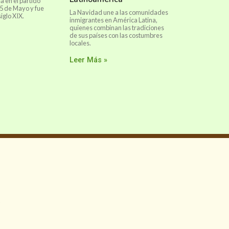
a en el partido
5 de Mayo y fue
La Navidad une a las comunidades
iglo XIX.
inmigrantes en América Latina,
quienes combinan las tradiciones
de sus países con las costumbres
locales.
Leer Más »