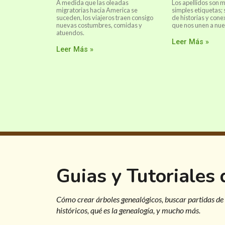
A medida que las oleadas
Los apellidos son
migratorias hacia America se
simples etiquetas;
suceden, los viajeros traen consigo
de historias y cone
nuevas costumbres, comidas y
que nos unen a nue
atuendos.
Leer Más »
Leer Más »
Guias y Tutoriales
Cómo crear árboles genealógicos, buscar partidas de
históricos, qué es la genealogía, y mucho más.