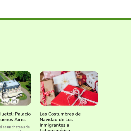
Huetel: Palacio
Las Costumbres de
Buenos Aires
Navidad de Los
Inmigrantes a
el es un chateau de
Latinoamérica