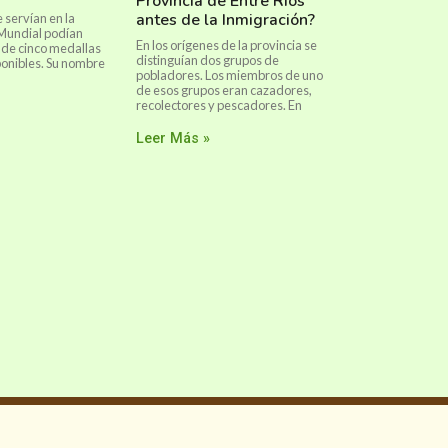
Provincia de Entre Ríos
antes de la Inmigración?
 servían en la
Mundial podían
En los orígenes de la provincia se
s de cinco medallas
distinguían dos grupos de
onibles. Su nombre
pobladores. Los miembros de uno
de esos grupos eran cazadores,
recolectores y pescadores. En
Leer Más »