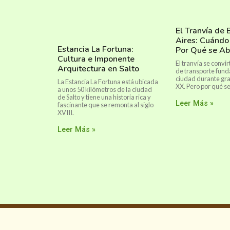
El Tranvía de
Aires: Cuándo
Estancia La Fortuna:
Por Qué se A
Cultura e Imponente
El tranvía se convi
Arquitectura en Salto
de transporte fund
ciudad durante gran
La Estancia La Fortuna está ubicada
XX. Pero por qué se
a unos 50 kilómetros de la ciudad
de Salto y tiene una historia rica y
Leer Más »
fascinante que se remonta al siglo
XVIII.
Leer Más »