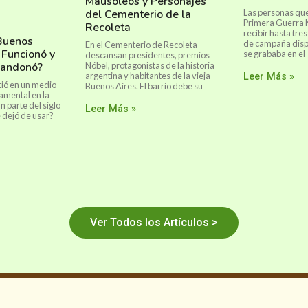
Mausoleos y Personajes
Las personas que
del Cementerio de la
Primera Guerra 
Recoleta
recibir hasta tre
 Buenos
de campaña disp
En el Cementerio de Recoleta
 Funcionó y
se grababa en el
descansan presidentes, premios
bandonó?
Nóbel, protagonistas de la historia
argentina y habitantes de la vieja
Leer Más »
rtió en un medio
Buenos Aires. El barrio debe su
amental en la
 parte del siglo
Leer Más »
 dejó de usar?
Ver Todos los Artículos >