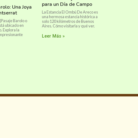
para un Día de Campo
arolo: Una Joya
ntserrat
La Estancia El Ombú De Areco es
una hermosa estancia histórica a
 (Pasaje Barolo o
solo 120 kilómetros de Buenos
stá ubicado en
Aires. Cómo visitarla y qué ver.
 Explora la
 impresionante
Leer Más »