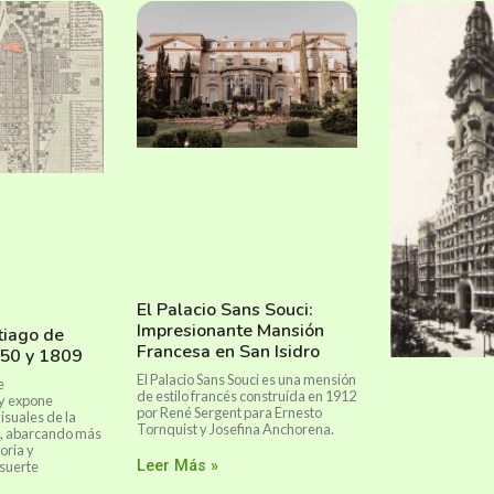
El Palacio Sans Souci:
Impresionante Mansión
tiago de
Francesa en San Isidro
750 y 1809
El Palacio Sans Souci es una mensión
e
de estilo francés construída en 1912
 y expone
por René Sergent para Ernesto
isuales de la
Tornquist y Josefina Anchorena.
o, abarcando más
oria y
Leer Más »
suerte